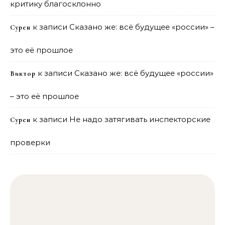
критику благосклонно
к записи
Сказано же: всё будущее «россии» –
Сурен
это её прошлое
к записи
Сказано же: всё будущее «россии»
Виктор
– это её прошлое
к записи
Не надо затягивать инспекторские
Сурен
проверки