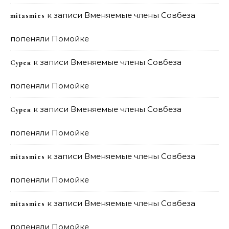
к записи
Вменяемые члены Совбеза
mitasmies
попеняли Помойке
к записи
Вменяемые члены Совбеза
Сурен
попеняли Помойке
к записи
Вменяемые члены Совбеза
Сурен
попеняли Помойке
к записи
Вменяемые члены Совбеза
mitasmies
попеняли Помойке
к записи
Вменяемые члены Совбеза
mitasmies
попеняли Помойке