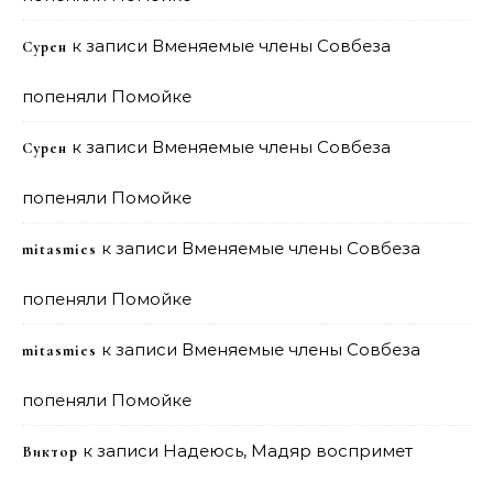
к записи
Вменяемые члены Совбеза
Сурен
попеняли Помойке
к записи
Вменяемые члены Совбеза
Сурен
попеняли Помойке
к записи
Вменяемые члены Совбеза
mitasmies
попеняли Помойке
к записи
Вменяемые члены Совбеза
mitasmies
попеняли Помойке
к записи
Надеюсь, Мадяр воспримет
Виктор