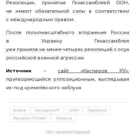
Резолюции, принятые Генассамблеей ООН,
не имеют обязательной силы в соответствии
с международным правом.
После полномасштабного вторжения России
в Украину Генассамблея
уже приняла не менее четырех резолюций с осуж
российской военной агрессии.
Источник
–
сайт «Каспаров РУ»
,
притворяющийся оппозиционным, выглядывая
из-под кремлёвского каблука
Война
Каспаров.РУ
ООН
Перепост
Ремарки "Слова"
Украина
Нет комментариев