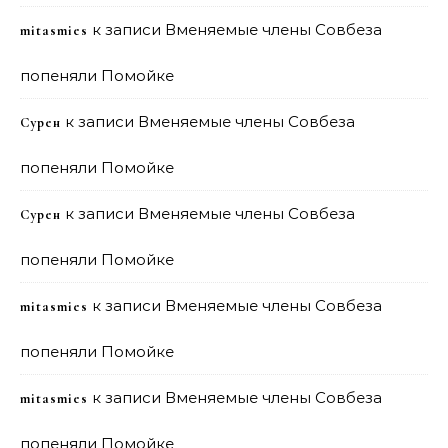
к записи
Вменяемые члены Совбеза
mitasmies
попеняли Помойке
к записи
Вменяемые члены Совбеза
Сурен
попеняли Помойке
к записи
Вменяемые члены Совбеза
Сурен
попеняли Помойке
к записи
Вменяемые члены Совбеза
mitasmies
попеняли Помойке
к записи
Вменяемые члены Совбеза
mitasmies
попеняли Помойке