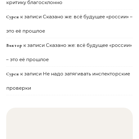
критику благосклонно
к записи
Сказано же: всё будущее «россии» –
Сурен
это её прошлое
к записи
Сказано же: всё будущее «россии»
Виктор
– это её прошлое
к записи
Не надо затягивать инспекторские
Сурен
проверки