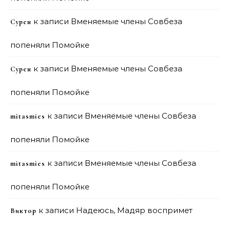
к записи
Вменяемые члены Совбеза
Сурен
попеняли Помойке
к записи
Вменяемые члены Совбеза
Сурен
попеняли Помойке
к записи
Вменяемые члены Совбеза
mitasmies
попеняли Помойке
к записи
Вменяемые члены Совбеза
mitasmies
попеняли Помойке
к записи
Надеюсь, Мадяр воспримет
Виктор