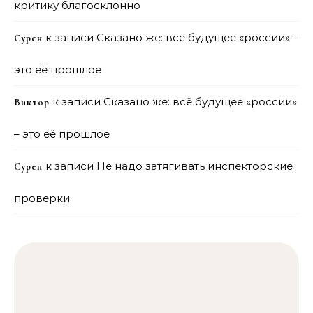
критику благосклонно
к записи
Сказано же: всё будущее «россии» –
Сурен
это её прошлое
к записи
Сказано же: всё будущее «россии»
Виктор
– это её прошлое
к записи
Не надо затягивать инспекторские
Сурен
проверки