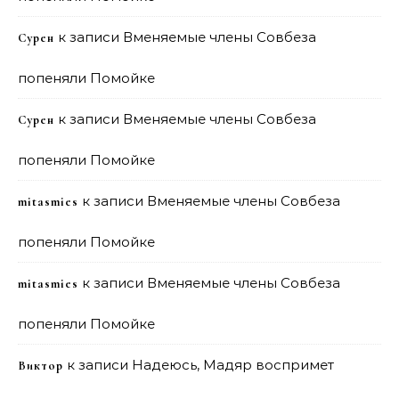
к записи
Вменяемые члены Совбеза
Сурен
попеняли Помойке
к записи
Вменяемые члены Совбеза
Сурен
попеняли Помойке
к записи
Вменяемые члены Совбеза
mitasmies
попеняли Помойке
к записи
Вменяемые члены Совбеза
mitasmies
попеняли Помойке
к записи
Надеюсь, Мадяр воспримет
Виктор