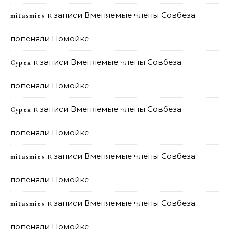
к записи
Вменяемые члены Совбеза
mitasmies
попеняли Помойке
к записи
Вменяемые члены Совбеза
Сурен
попеняли Помойке
к записи
Вменяемые члены Совбеза
Сурен
попеняли Помойке
к записи
Вменяемые члены Совбеза
mitasmies
попеняли Помойке
к записи
Вменяемые члены Совбеза
mitasmies
попеняли Помойке