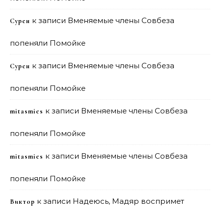
к записи
Вменяемые члены Совбеза
Сурен
попеняли Помойке
к записи
Вменяемые члены Совбеза
Сурен
попеняли Помойке
к записи
Вменяемые члены Совбеза
mitasmies
попеняли Помойке
к записи
Вменяемые члены Совбеза
mitasmies
попеняли Помойке
к записи
Надеюсь, Мадяр воспримет
Виктор