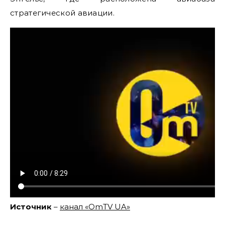
стратегической авиации.
Источник
–
канал «OmTV UA»