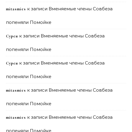
к записи
Вменяемые члены Совбеза
mitasmies
попеняли Помойке
к записи
Вменяемые члены Совбеза
Сурен
попеняли Помойке
к записи
Вменяемые члены Совбеза
Сурен
попеняли Помойке
к записи
Вменяемые члены Совбеза
mitasmies
попеняли Помойке
к записи
Вменяемые члены Совбеза
mitasmies
попеняли Помойке