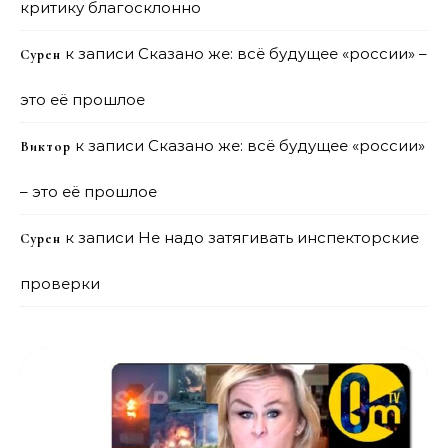
критику благосклонно
к записи
Сказано же: всё будущее «россии» –
Сурен
это её прошлое
к записи
Сказано же: всё будущее «россии»
Виктор
– это её прошлое
к записи
Не надо затягивать инспекторские
Сурен
проверки