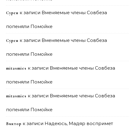
к записи
Вменяемые члены Совбеза
Сурен
попеняли Помойке
к записи
Вменяемые члены Совбеза
Сурен
попеняли Помойке
к записи
Вменяемые члены Совбеза
mitasmies
попеняли Помойке
к записи
Вменяемые члены Совбеза
mitasmies
попеняли Помойке
к записи
Надеюсь, Мадяр воспримет
Виктор