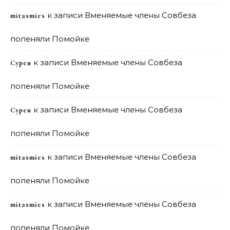
к записи
Вменяемые члены Совбеза
mitasmies
попеняли Помойке
к записи
Вменяемые члены Совбеза
Сурен
попеняли Помойке
к записи
Вменяемые члены Совбеза
Сурен
попеняли Помойке
к записи
Вменяемые члены Совбеза
mitasmies
попеняли Помойке
к записи
Вменяемые члены Совбеза
mitasmies
попеняли Помойке