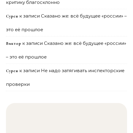
критику благосклонно
к записи
Сказано же: всё будущее «россии» –
Сурен
это её прошлое
к записи
Сказано же: всё будущее «россии»
Виктор
– это её прошлое
к записи
Не надо затягивать инспекторские
Сурен
проверки