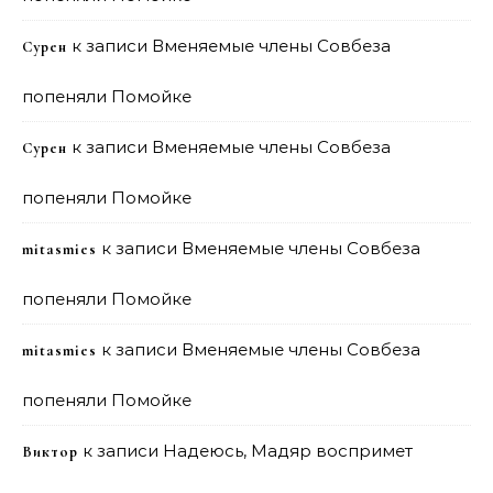
к записи
Вменяемые члены Совбеза
Сурен
попеняли Помойке
к записи
Вменяемые члены Совбеза
Сурен
попеняли Помойке
к записи
Вменяемые члены Совбеза
mitasmies
попеняли Помойке
к записи
Вменяемые члены Совбеза
mitasmies
попеняли Помойке
к записи
Надеюсь, Мадяр воспримет
Виктор