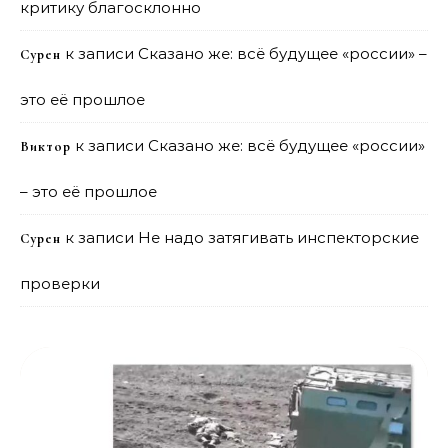
критику благосклонно
к записи
Сказано же: всё будущее «россии» –
Сурен
это её прошлое
к записи
Сказано же: всё будущее «россии»
Виктор
– это её прошлое
к записи
Не надо затягивать инспекторские
Сурен
проверки