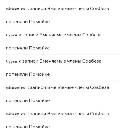
к записи
Вменяемые члены Совбеза
mitasmies
попеняли Помойке
к записи
Вменяемые члены Совбеза
Сурен
попеняли Помойке
к записи
Вменяемые члены Совбеза
Сурен
попеняли Помойке
к записи
Вменяемые члены Совбеза
mitasmies
попеняли Помойке
к записи
Вменяемые члены Совбеза
mitasmies
попеняли Помойке