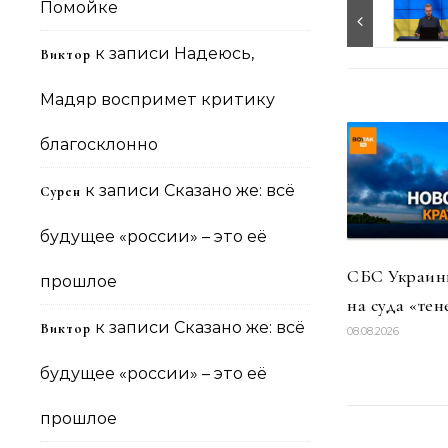
Помойке
к записи
Надеюсь,
Виктор
Мадяр воспримет критику
благосклонно
к записи
Сказано же: всё
Сурен
будущее «россии» – это её
СБС Украины
прошлое
на суда «тен
к записи
Сказано же: всё
Виктор
08.08.2026
будущее «россии» – это её
прошлое