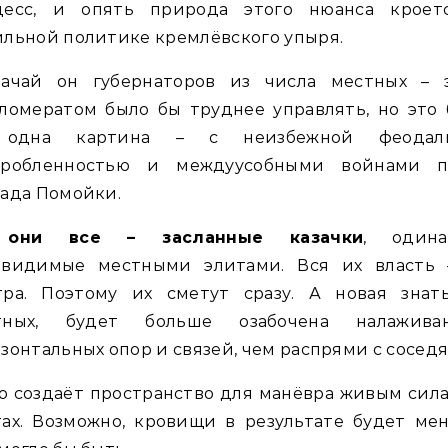
цесс, и опять природа этого нюанса кроет
льной политике кремлёвского упыря.
начай он губернаторов из числа местных – 
ломератом было бы труднее управлять, но это
одна картина – с неизбежной феодал
дробленностью и междуусобными войнами п
ада Помойки.
о
они все – засланные казачки
, одина
авидимые местными элитами. Вся их власть 
тра. Поэтому их сметут сразу. А новая знать
тных, будет больше озабочена налажива
зонтальных опор и связей, чем распрями с сосед
о создаёт пространство для манёвра живым сил
ах. Возможно, кровищи в результате будет ме