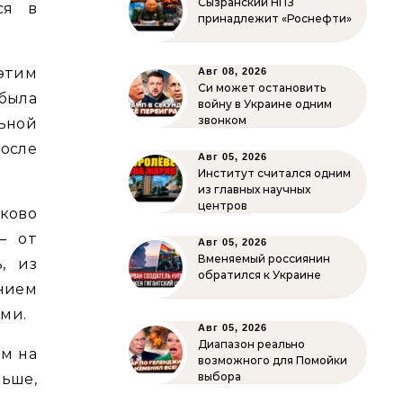
Сызранский НПЗ
ся в
принадлежит «Роснефти»
этим
Авг 08, 2026
Си может остановить
 была
войну в Украине одним
звонком
ьной
осле
Авг 05, 2026
Институт считался одним
из главных научных
центров
ково
– от
Авг 05, 2026
Вменяемый россиянин
, из
обратился к Украине
нием
ями.
Авг 05, 2026
Диапазон реально
ам на
возможного для Помойки
выбора
ньше,