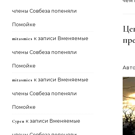
чем 
члены Совбеза попеняли
Помойке
Це
пр
к записи
Вменяемые
mitasmies
члены Совбеза попеняли
Помойке
Авт
к записи
Вменяемые
mitasmies
члены Совбеза попеняли
Помойке
к записи
Вменяемые
Сурен
члены Совбеза попеняли