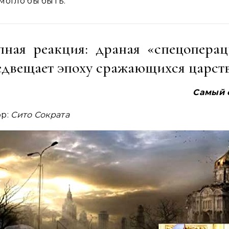
могло бы быть.
пная реакция: драная «спецоперац
едвещает эпоху сражающихся царст
Самый
ор:
Сито
Сократа