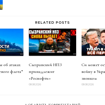
RELATED POSTS
 об атаках
Сызранский НПЗ
Си может ос
евого флота”
принадлежит
войну в Укр
«Роснефти»
звонком
08.08.2026
08.08.2026