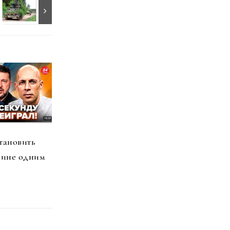
тановить
аине одним