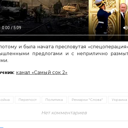
потому и была начата пресловутая «спецоперация
ышленными предлогами и с неприлично размы
ми.
очник
:
канал «Самый сок 2»
Война
Перепост
Политика
Ремарки "Слова"
Украина
Нет комментариев