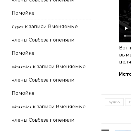
Помойке
к записи
Вменяемые
Сурен
члены Совбеза попеняли
Вот 
Помойке
вым
целя
к записи
Вменяемые
mitasmies
Ист
члены Совбеза попеняли
Помойке
аудио
к записи
Вменяемые
mitasmies
члены Совбеза попеняли