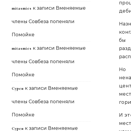
про
к записи
Вменяемые
mitasmies
деби
члены Совбеза попеняли
Наз
конг
Помойке
бы 
к записи
Вменяемые
раз
mitasmies
расп
члены Совбеза попеняли
Н
Помойке
нен
цен
к записи
Вменяемые
Сурен
мес
члены Совбеза попеняли
гори
Помойке
И эт
мест
к записи
Вменяемые
Сурен