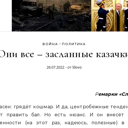
-
ВОЙНА
ПОЛИТИКА
Они все – засланные казачк
26.07.2022
- от
Slovo
Ремарки «С
асен: грядёт кошмар. И да, центробежные тенд
ут править бал. Но есть нюанс. И он внесёт 
бенности (на этот раз, надеюсь, полезные) в 