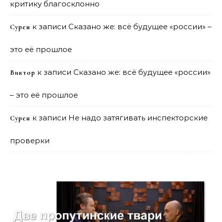
критику благосклонно
к записи
Сказано же: всё будущее «россии» –
Сурен
это её прошлое
к записи
Сказано же: всё будущее «россии»
Виктор
– это её прошлое
к записи
Не надо затягивать инспекторские
Сурен
проверки