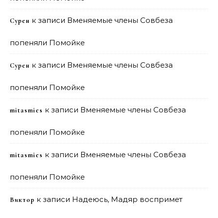
к записи
Вменяемые члены Совбеза
Сурен
попеняли Помойке
к записи
Вменяемые члены Совбеза
Сурен
попеняли Помойке
к записи
Вменяемые члены Совбеза
mitasmies
попеняли Помойке
к записи
Вменяемые члены Совбеза
mitasmies
попеняли Помойке
к записи
Надеюсь, Мадяр воспримет
Виктор