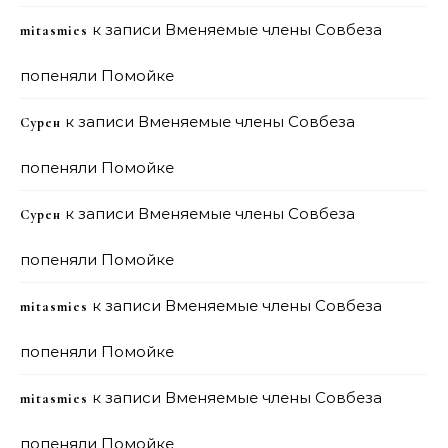
к записи
Вменяемые члены Совбеза
mitasmies
попеняли Помойке
к записи
Вменяемые члены Совбеза
Сурен
попеняли Помойке
к записи
Вменяемые члены Совбеза
Сурен
попеняли Помойке
к записи
Вменяемые члены Совбеза
mitasmies
попеняли Помойке
к записи
Вменяемые члены Совбеза
mitasmies
попеняли Помойке