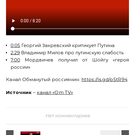
0:05
Георгий Закревский критикует Путина
2:29
Владимир Милов про путинскую слабость
7:00
Мордвичев получил от Шойгу «героя
россии»
Канал Обманутый россиянин:
https://is.gd/p5tR94
Источник
–
канал «Om TV»
Нет комментариев