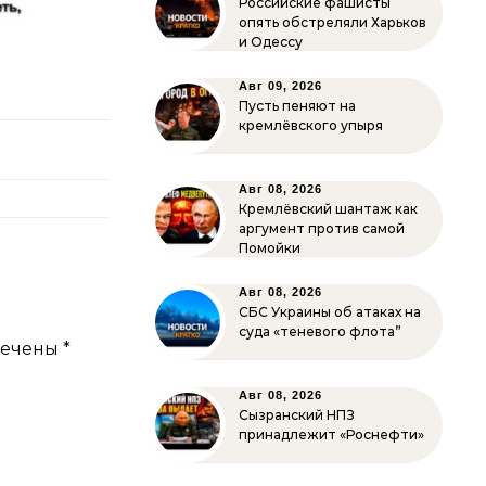
Российские фашисты
опять обстреляли Харьков
и Одессу
Авг 09, 2026
Пусть пеняют на
кремлёвского упыря
Авг 08, 2026
Кремлёвский шантаж как
аргумент против самой
Помойки
Авг 08, 2026
СБС Украины об атаках на
суда «теневого флота”
мечены
*
Авг 08, 2026
Сызранский НПЗ
принадлежит «Роснефти»