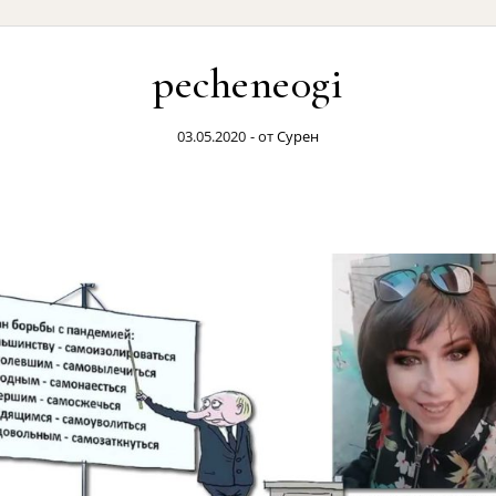
pechene0gi
03.05.2020
- от
Сурен