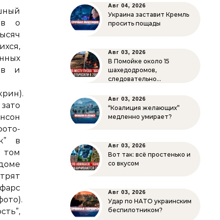
Авг 04, 2026
шный
Украина заставит Кремль
ив о
просить пощады
тысяч
ихся,
Авг 03, 2026
нных
В Помойке около 15
ов и
шахедодромов,
следовательно…
крин).
Авг 03, 2026
зато
“Коалиция желающих”
нсон
медленно умирает?
фото-
к” в
Авг 03, 2026
 том
Вот так: всё простенько и
доме
со вкусом
трят
рс
Авг 03, 2026
фото).
Удар по НАТО украинским
беспилотником?
ть”,