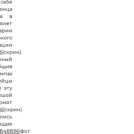
себя
конца
ла в
янет
арии
икого
ации
8
(скрин).
нный
бщив
мпах
ейцы
и эту
апшой
ят
96
(скрин).
лись
ящие
88848896
(фото).