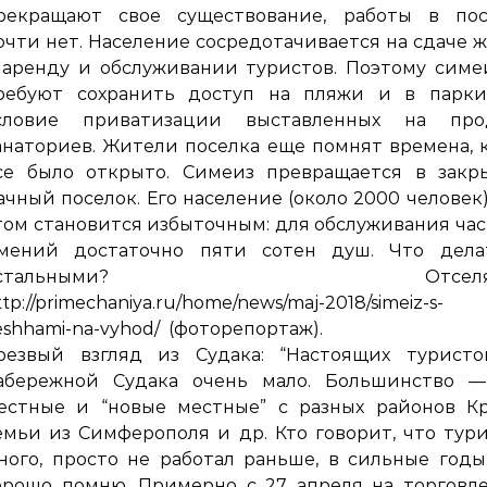
рекращают свое существование, работы в пос
очти нет. Население сосредотачивается на сдаче 
 аренду и обслуживании туристов. Поэтому сим
ребуют сохранить доступ на пляжи и в парки
словие приватизации выставленных на про
анаториев. Жители поселка еще помнят времена, 
се было открыто. Симеиз превращается в закр
ачный поселок. Его население (около 2000 человек
том становится избыточным: для обслуживания ча
мений достаточно пяти сотен душ. Что дела
остальными? Отселять
ttp://primechaniya.ru/home/news/maj-2018/simeiz-s-
eshhami-na-vyhod/ (фоторепортаж).
резвый взгляд из Судака: “Настоящих туристо
абережной Судака очень мало. Большинство —
естные и “новые местные” с разных районов Кр
емьи из Симферополя и др. Кто говорит, что тур
ного, просто не работал раньше, в сильные годы
орошо помню. Примерно с 27 апреля на торговл