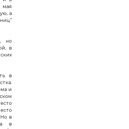
 мая
ую, а
иц”
, но
й, в
их
ть в
тка.
ома и
ьском
место
есто
 Но в
на в