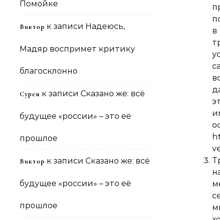
Помойке
п
п
к записи
Надеюсь,
Виктор
в
т
Мадяр воспримет критику
у
с
благосклонно
в
д
к записи
Сказано же: всё
Сурен
э
и
будущее «россии» – это её
h
прошлое
v
Т
к записи
Сказано же: всё
Виктор
н
будущее «россии» – это её
м
с
прошлое
м
х