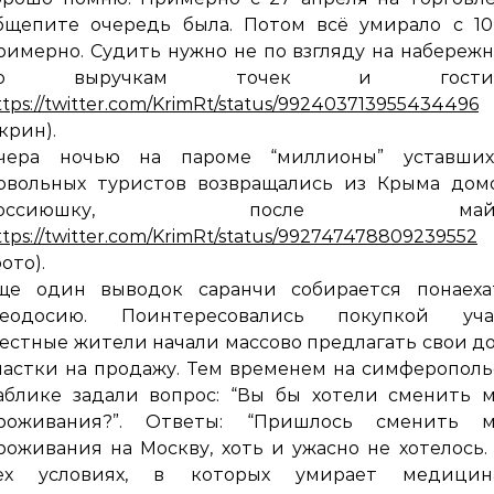
бщепите очередь была. Потом всё умирало с 10
римерно. Судить нужно не по взгляду на набережн
по выручкам точек и гостин
ttps://twitter.com/KrimRt/status/992403713955434496
скрин).
чера ночью на пароме “миллионы” уставших
овольных туристов возвращались из Крыма домо
россиюшку, после майск
ttps://twitter.com/KrimRt/status/992747478809239552
фото).
ще один выводок саранчи собирается понаеха
еодосию. Поинтересовались покупкой учас
естные жители начали массово предлагать свои д
частки на продажу. Тем временем на симферопол
аблике задали вопрос: “Вы бы хотели сменить 
роживания?”. Ответы: “Пришлось сменить м
роживания на Москву, хоть и ужасно не хотелось.
ех условиях, в которых умирает медици