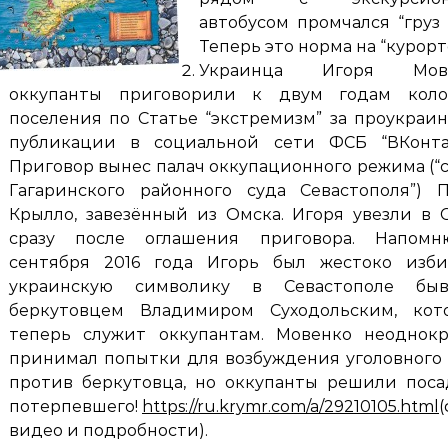
автобусом промчался “груз 
Теперь это норма на “курорт
Украинца Игоря Мов
оккупанты приговорили к двум годам коло
поселения по Статье “экстремизм” за проукраи
публикации в социальной сети ФСБ “ВКонтак
Приговор вынес палач оккупационного режима (“
Гагаринского районного суда Севастополя”) 
Крылло, завезённый из Омска. Игоря увезли в
сразу после оглашения приговора. Напомн
сентября 2016 года Игорь был жестоко изби
украинскую символику в Севастополе бы
беркутовцем Владимиром Суходольским, кот
теперь служит оккупантам. Мовенко неоднокр
принимал попытки для возбуждения уголовного
против беркутовца, но оккупанты решили пос
потерпевшего!
https://ru.krymr.com/a/29210105.html
(
видео и подробности).