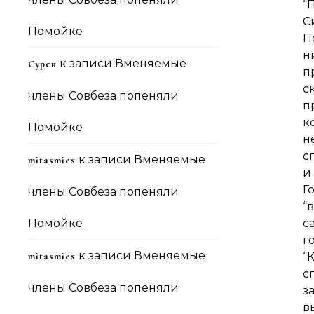
“
С
Помойке
П
н
к записи
Вменяемые
Сурен
п
с
члены Совбеза попеняли
п
к
Помойке
н
с
к записи
Вменяемые
mitasmies
и
Г
члены Совбеза попеняли
“
Помойке
с
г
к записи
Вменяемые
mitasmies
“
с
члены Совбеза попеняли
з
в