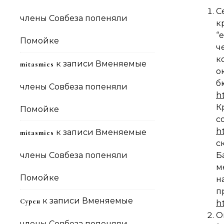
С
члены Совбеза попеняли
к
“
Помойке
ч
к
к записи
Вменяемые
mitasmies
о
б
члены Совбеза попеняли
h
К
Помойке
с
h
к записи
Вменяемые
mitasmies
с
члены Совбеза попеняли
Б
м
Помойке
н
к записи
Вменяемые
Сурен
h
О
члены Совбеза попеняли