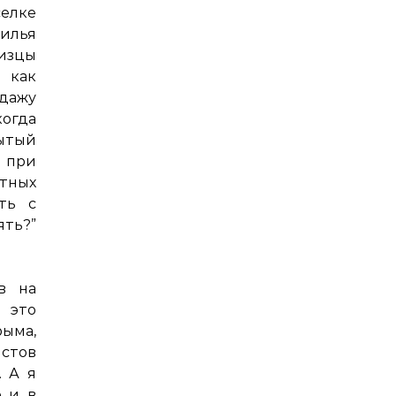
елке
жилья
еизцы
 как
дажу
когда
ытый
) при
стных
ть с
?”
в на
 это
ыма,
истов
. А я
е и в