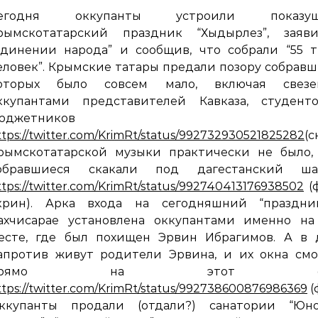
егодня оккупанты устроили показу
рымскотатарский праздник “Хыдырлез”, заяв
единении народа” и сообщив, что собрали “55 
еловек”. Крымские татары предали позору собравш
оторых было совсем мало, включая свезе
ккупантами представителей Кавказа, студент
юджетников
ttps://twitter.com/KrimRt/status/992732930521825282
(с
рымскотатарской музыки практически не было, 
обравшиеся скакали под дагестанский ша
ttps://twitter.com/KrimRt/status/992740413176938502
(
крин). Арка входа на сегодняшний “праздни
ахчисарае установлена оккупантами именно на
есте, где был похищен Эрвин Ибрагимов. А в 
апротив живут родители Эрвина, и их окна смо
прямо на этот фа
ttps://twitter.com/KrimRt/status/992738600876986369
(
ккупанты продали (отдали?) санатории “Юнос