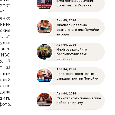
Вменяемый россиянин
200”.
обратился к Украине
е”!
енко
Авг 05, 2026
нии-
Диапазон реально
возможного для Помойки
нские
выбора
те”!
судья
Авг 04, 2026
Павел
Иной раз какой-то
беспилотник таки
 СИЗО
долетает
ю, 7
т за
Авг 04, 2026
вшим
Зеленский ввёл новые
санкции против Помойки
орый
атно
 дела
Авг 04, 2026
адить
Санитарно-гигиенические
работы в Крыму
фото,