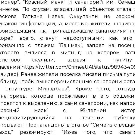
Пионер”, “Красный маяк” и санаторий им. Сема
имеизе. По слухам, владелицей объектов стала
ескова Татьяна Навка. Оккупанты не раскры
икакой информации, а местные жители шокиро
роисходящим, т.к. принадлежащие санаториям п
корей всего, станут недоступными, как это
роизошло с пляжем “Башмак”, запрет на посещ
оторого вылился в митинг, на котором ват
еистово скулили, взывая к путин
пасении
https://twitter.com/CrimeaUA1/status/98943
 видео). Ранее жители посёлка писали письма пут
облину, чтобы вышеперечисленные санатории ост
в структуре Минздрава”. Кроме того, сотруд
анаториев, которые проживают в его общежит
отовятся к выселению, а сами санатории, как напр
Красный маяк” с 95-летней истори
пециализирующийся на лечении туберкул
акрывают. Пропагандоны в статье “Симеиз с веща
ыход” резюмируют: “Из-за того, что санат