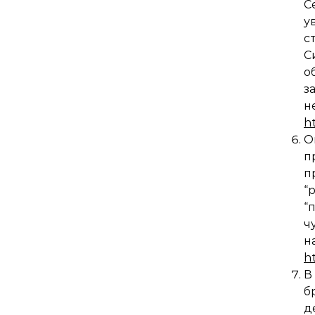
С
у
с
С
о
з
н
h
О
п
п
“
“
ч
h
В
б
д