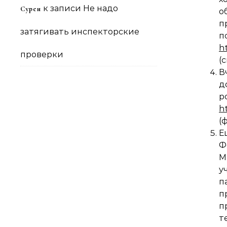
к записи
Не надо
Сурен
о
п
затягивать инспекторские
h
проверки
(
В
д
h
(
Е
Ф
М
у
п
п
п
т