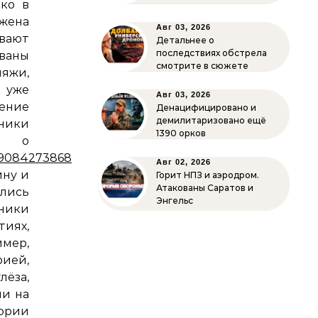
шко в
 жена
Авг 03, 2026
вают
Детальнее о
последствиях обстрела
ваны
смотрите в сюжете
ляжи,
 уже
Авг 03, 2026
ение
Денацифицировано и
демилитаризовано ещё
ники
1390 орков
у о
4090842738688
(фото
Авг 02, 2026
ину и
Горит НПЗ и аэродром.
Атакованы Саратов и
ались
Энгельс
ники
иях,
имер,
ей,
ёза,
ми на
ории