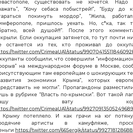
евастополе, существовать не хочется. Надо 
важать”, “Хочу себаса побыстрей!”, “Буду до 
тараться покинуть мордор”, “Жила, работа
имферополе, пришлось уехать. Но, с*ка, так т
братно, всей душой!!!”. После этого коммент
акрыли. Если оккупация затянется, то тут почти н
е останется из тех, кто проживал до оккуп
ttps://twitter.com/CrimeaUA1/status/99070415511846092
ккупанты сообщили, что совершили “информацио
рорыв” на международном форуме в Москве, соо
рисутствующим там европейцам о шокирующих те
развития экономики Крыма”, которых европ
представить не могли”. Пропагандоны разместил
ушь в рубрике “Власть по-крымски”. Вот такой л
нашу вату корм
ttps://twitter.com/CrimeaUA1/status/9927091350524968
 Крыму потеплело. И как грачи на юг потяну
родячие артисты в камуфляже, прос
еньги
https://twitter.com/66Sergik/status/9927181286