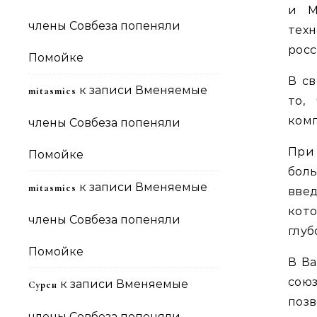
и M
члены Совбеза попеняли
тех
рос
Помойке
В с
к записи
Вменяемые
mitasmies
то,
комп
члены Совбеза попеняли
При 
Помойке
боль
к записи
Вменяемые
mitasmies
вве
кот
члены Совбеза попеняли
глуб
Помойке
В Ва
союз
к записи
Вменяемые
Сурен
поз
члены Совбеза попеняли