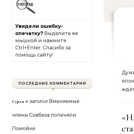
Увидели ошибку-
опечатку?
Выделите ее
мышкой и нажмите
Ctrl+Enter. Спасибо за
помощь сайту!
Думаю, если за нарушение санкций путлер предложит
япо
ПОСЛЕДНИЕ КОММЕНТАРИИ
ждёт
к записи
Вменяемые
Сурен
«Н
члены Совбеза попеняли
ст
Помойке