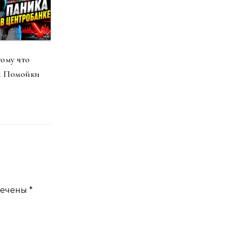
ому что
х Помойки
мечены
*