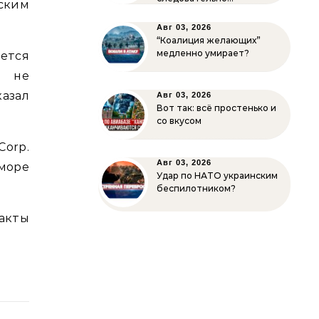
ским
Авг 03, 2026
“Коалиция желающих”
медленно умирает?
яется
м не
азал
Авг 03, 2026
Вот так: всё простенько и
со вкусом
orp.
Авг 03, 2026
море
Удар по НАТО украинским
беспилотником?
факты