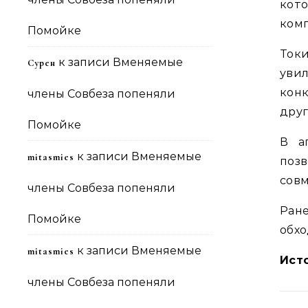
кот
комп
Помойке
Токи
к записи
Вменяемые
Сурен
уви
кон
члены Совбеза попеняли
друг
Помойке
В а
к записи
Вменяемые
mitasmies
поз
совм
члены Совбеза попеняли
Ране
Помойке
обхо
к записи
Вменяемые
mitasmies
Ист
члены Совбеза попеняли