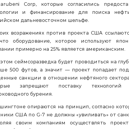
arubeni Corp, которые согласились предоста
нологии и финансирование для поиска нефт
сийском дальневосточном шельфе.
воих возражениях против проекта США ссылаютс
 что оборудование, которое используют япон
ании примерно на 25% является американским.
этом сеймсоразведка будет проводиться на глу
ше 500 футов, а значит — проект попадает по
денные санкции в отношении нефтяного сектора
орые запрещают поставку технологий
оководного бурения.
шингтоне опираются на принцип, согласно кот
ники США по G-7 не должны «увиливать» от сан
воляя своим компаниям осуществлять проект