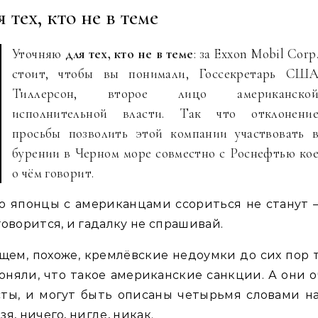
 тех, кто не в теме
Уточняю
для тех, кто не в теме
: за Exxon Mobil Corp
стоит, чтобы вы понимали, Госсекретарь СШ
Тиллерсон, второе лицо американско
исполнительной власти. Так что отклонени
просьбы позволить этой компании участвовать 
бурении в Черном море совместно с Роснефтью ко
о чём говорит.
о японцы с американцами ссориться не станут –
говорится, и гадалку не спрашивай.
щем, похоже, кремлёвские недоумки до сих пор 
оняли, что такое американские санкции. А они 
ты, и могут быть описаны четырьмя словами на
зя, ничего, нигде, никак.