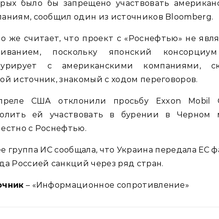
орых было бы запрещено участвовать американ
аниям, сообщил один из источников Bloomberg.
о же считает, что проект с «Роснефтью» не явл
ливанием, поскольку японский консорциу
курирует с американскими компаниями, ск
ой источник, знакомый с ходом переговоров.
преле США отклонили просьбу Exxon Mobil C
волить ей участвовать в бурении в Черном 
естно с Роснефтью.
е группа ИС сообщала, что Украина передала ЕС 
да Россией санкций через ряд стран.
очник
– «Информационное сопротивление»