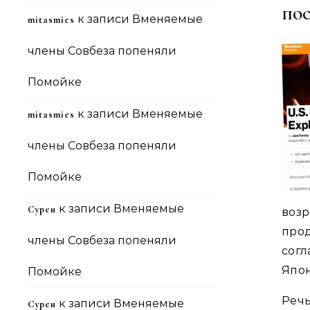
по
к записи
Вменяемые
mitasmies
члены Совбеза попеняли
Помойке
к записи
Вменяемые
mitasmies
члены Совбеза попеняли
Помойке
к записи
Вменяемые
Сурен
воз
про
члены Совбеза попеняли
согл
Япо
Помойке
Речь
к записи
Вменяемые
Сурен