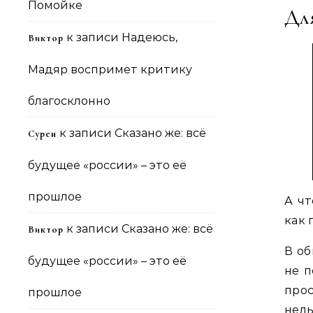
Помойке
Для
к записи
Надеюсь,
Виктор
Мадяр воспримет критику
благосклонно
к записи
Сказано же: всё
Сурен
будущее «россии» – это её
прошлое
А чт
как 
к записи
Сказано же: всё
Виктор
В об
будущее «россии» – это её
не п
прос
прошлое
нель