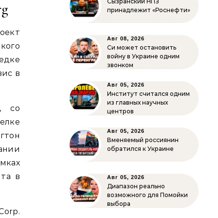
Сызранский НПЗ
rg
принадлежит «Роснефти»
ект
Авг 08, 2026
кого
Си может остановить
войну в Украине одним
едке
звонком
вис в
Авг 05, 2026
Институт считался одним
из главных научных
, со
центров
елке
Авг 05, 2026
тон
Вменяемый россиянин
ании
обратился к Украине
мках
ита в
Авг 05, 2026
Диапазон реально
возможного для Помойки
выбора
Corp.