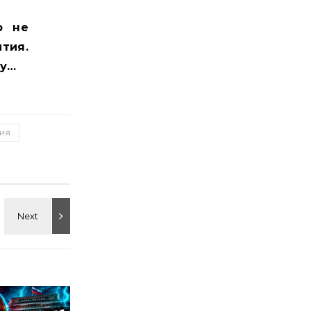
о не
тия.
ну…
ия