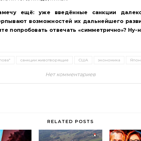
амечу ещё: уже введённые санкции далек
ерпывают возможностей их дальнейшего разви
ите попробовать отвечать «симметрично»? Ну-
лова"
санкции животворящие
США
экономика
Япон
Нет комментариев
RELATED POSTS