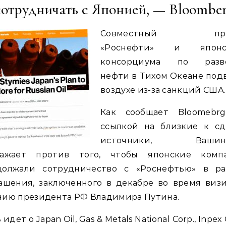
сотрудничать с Японией, — Bloombe
Совместный про
«Роснефти» и японс
консорциума по разв
нефти в Тихом Океане под
воздухе из-за санкций США.
Как сообщает Bloomebrg
ссылкой на близкие к сд
источники, Вашинг
ражает против того, чтобы японские комп
должали сотрудничество с «Роснефтью» в ра
ашения, заключенного в декабре во время виз
нию президента РФ Владимира Путина.
 идет о Japan Oil, Gas & Metals National Corp., Inpex 