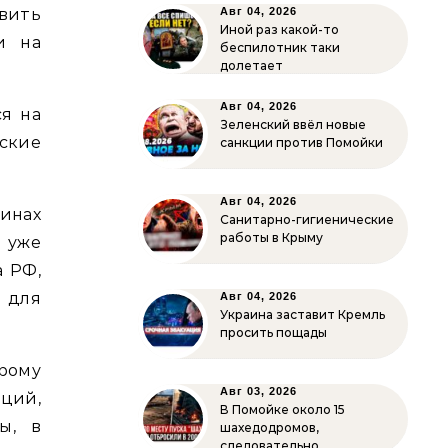
вить
Авг 04, 2026
Иной раз какой-то
и на
беспилотник таки
долетает
Авг 04, 2026
я на
Зеленский ввёл новые
ские
санкции против Помойки
Авг 04, 2026
бинах
Санитарно-гигиенические
работы в Крыму
д уже
 РФ,
 для
Авг 04, 2026
Украина заставит Кремль
просить пощады
орому
Авг 03, 2026
кций,
В Помойке около 15
ы, в
шахедодромов,
следовательно…