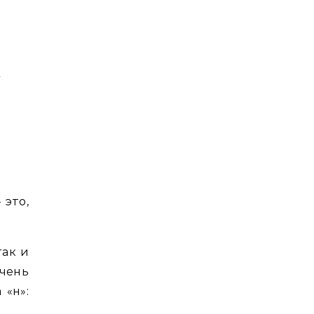
.
А
й
е
в
е
 это,
так и
очень
 «н»: