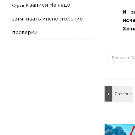
к записи
Не надо
Сурен
И з
затягивать инспекторские
исч
Хот
проверки
Ремарки "С