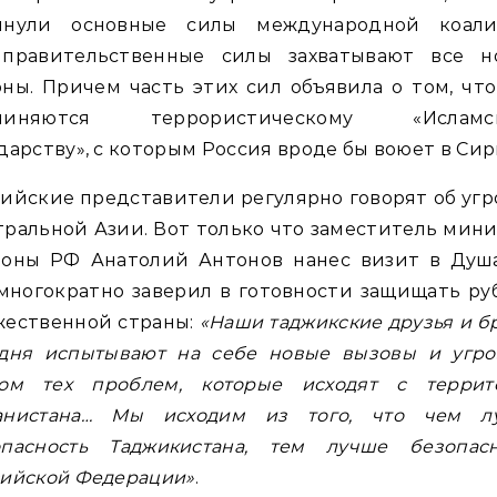
инули основные силы международной коали
иправительственные силы захватывают все н
ны. Причем часть этих сил объявила о том, чт
чиняются террористическому «Исламс
дарству», с которым Россия вроде бы воюет в Сир
ийские представители регулярно говорят об угр
ральной Азии. Вот только что заместитель мин
роны РФ Анатолий Антонов нанес визит в Душа
многократно заверил в готовности защищать р
жественной страны:
«Наши таджикские друзья и б
одня испытывают на себе новые вызовы и угро
том тех проблем, которые исходят с террит
анистана… Мы исходим из того, что чем л
опасность Таджикистана, тем лучше безопасн
сийской Федерации»
.