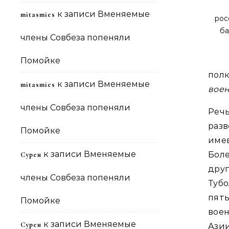
к записи
Вменяемые
mitasmies
рос
ба
члены Совбеза попеняли
Помойке
пол
к записи
Вменяемые
mitasmies
воен
члены Совбеза попеняли
Реч
раз
Помойке
име
к записи
Вменяемые
Бол
Сурен
дру
члены Совбеза попеняли
Тубо
пять
Помойке
вое
к записи
Вменяемые
Сурен
Азии