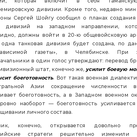
ии, которая включит в себя Таманск
темировскую дивизии. Кроме того, недавно мин
роны Сергей Шойгу сообщил о планах создания
х дивизий на западном направлении, кото
видно, должны войти в 20-ю общевойсковую ар
 одна танковая дивизия будет создана, по да
зависимой газеты», в Челябинске. При 
ачальники в один голос утверждают: перевод б
ивизионный штат, конечно же,
усилит боевую мо
ысит боеготовность
. Вот такая военная диалекти
тральной Азии сокращение численности в
ивает боеготовность, а в Западном военном о
 ровно наоборот — боеготовность усиливается
щивании личного состава.
чик, конечно, открывается довольно про
сийские стратеги решительно изменили 