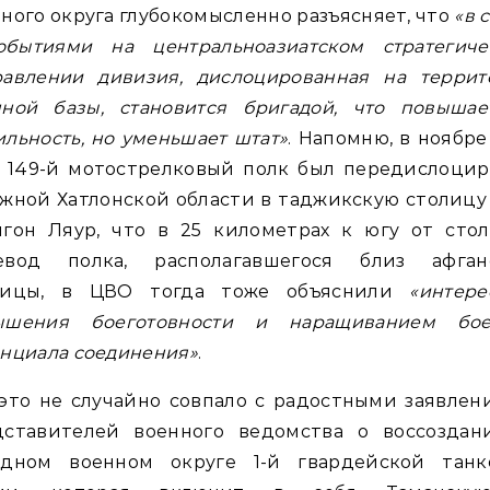
ного округа глубокомысленно разъясняет, что
«в 
обытиями на центральноазиатском стратегиче
равлении дивизия, дислоцированная на террит
нной базы, становится бригадой, что повышае
льность, но уменьшает штат»
. Напомню, в ноябре
а 149-й мотострелковый полк был передислоцир
жной Хатлонской области в таджикскую столицу
игон Ляур, что в 25 километрах к югу от стол
евод полка, располагавшегося близ афган
ницы, в ЦВО тогда тоже объяснили
«интере
ышения боеготовности и наращиванием бое
нциала соединения»
.
это не случайно совпало с радостными заявле
дставителей военного ведомства о воссоздан
адном военном округе 1-й гвардейской танк