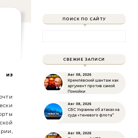
ПОИСК ПО САЙТУ
Найти:
СВЕЖИЕ ЗАПИСИ
 из
Авг 08, 2026
Кремлёвский шантаж как
аргумент против самой
Помойки
очти
Авг 08, 2026
ески
СБС Украины об атаках на
орты
суда «теневого флота”
кой
рии,
Авг 08, 2026