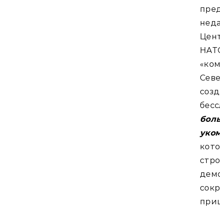
пред
нед
Цен
НАТ
«ко
Севе
соз
бес
бо
уко
кото
стр
дем
сок
при