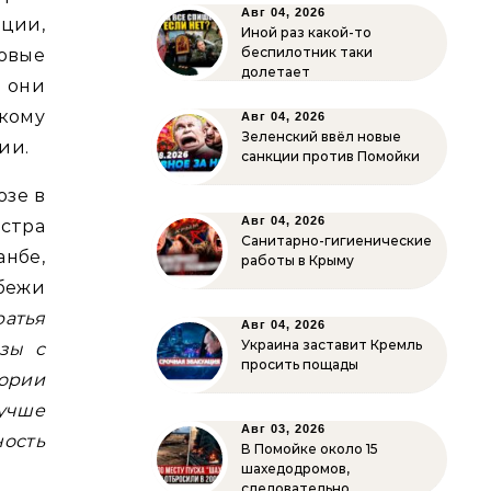
Авг 04, 2026
ции,
Иной раз какой-то
беспилотник таки
овые
долетает
о они
кому
Авг 04, 2026
Зеленский ввёл новые
ии.
санкции против Помойки
озе в
Авг 04, 2026
истра
Санитарно-гигиенические
нбе,
работы в Крыму
убежи
ратья
Авг 04, 2026
Украина заставит Кремль
зы с
просить пощады
ории
учше
Авг 03, 2026
ость
В Помойке около 15
шахедодромов,
следовательно…