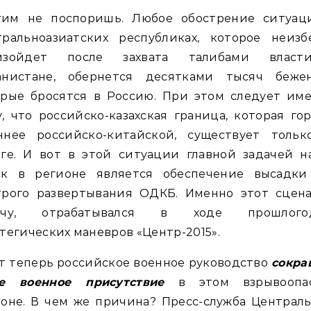
тим не поспоришь. Любое обострение ситуац
тральноазиатских республиках, которое неизб
изойдет после захвата талибами влас
анистане, обернется десятками тысяч бежен
орые бросятся в Россию. При этом следует име
, что российско-казахская граница, которая го
ннее российско-китайской, существует тольк
аге. И вот в этой ситуации главной задачей н
ск в регионе является обеспечение высадки
трого развертывания ОДКБ. Именно этот сцена
ечу, отрабатывался в ходе прошлого
тегических маневров «Центр-2015».
т теперь российское военное руководство
сокра
е военное присутствие
в этом взрывоопа
оне. В чем же причина? Пресс-служба Централ