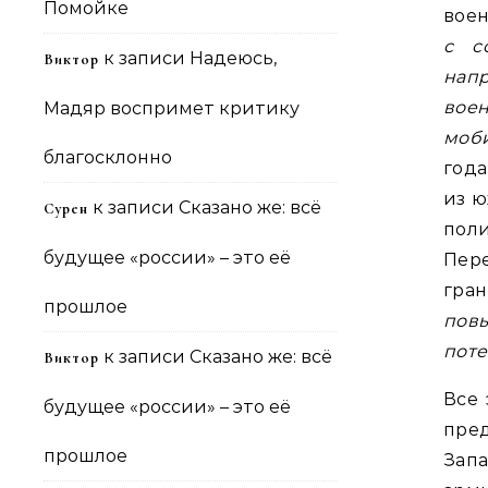
Помойке
воен
с с
к записи
Надеюсь,
Виктор
нап
вое
Мадяр воспримет критику
моби
благосклонно
год
из ю
к записи
Сказано же: всё
Сурен
пол
будущее «россии» – это её
Пер
гра
прошлое
пов
поте
к записи
Сказано же: всё
Виктор
Все 
будущее «россии» – это её
пре
прошлое
Зап