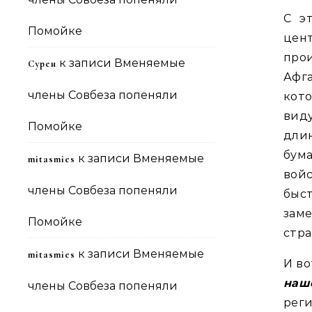
С э
Помойке
цен
про
к записи
Вменяемые
Сурен
Афг
члены Совбеза попеняли
кот
виду
Помойке
дли
бум
к записи
Вменяемые
mitasmies
вой
члены Совбеза попеняли
быс
зам
Помойке
стра
к записи
Вменяемые
mitasmies
И во
наш
члены Совбеза попеняли
реги