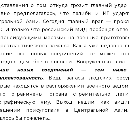
ставления о том, откуда грозит главный удар
авно предполагалось, что талибы и ИГ ударя
тральной Азии. Сегодня главный враг — прокл
О. И только что российский МИД пообещал отве
мпенсирующими мерами» на военные приготовл
роатлантического альянса. Как я уже недавно п
дание все новых соединений не может пр
следно для боеготовности Вооруженных сил
льше новых соединений — тем ниже
мплектованность
. Ведь запасы людских ресур
рые находятся в распоряжении военного ведом
ого ограничены: страна стремительно лет
ографическую яму. Выход нашли, как види
ращении присутствия в Центральной Азии
шлось бы пожалеть…