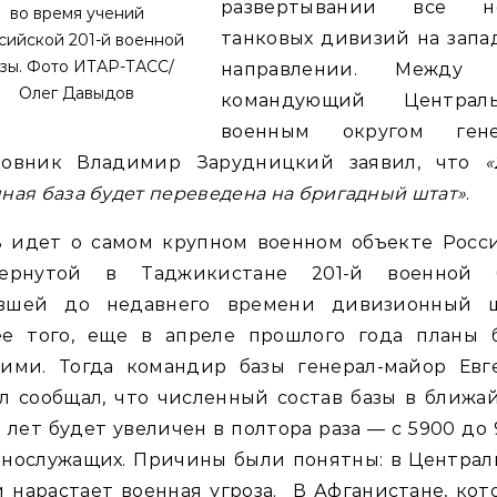
развертывании все н
во время учений
танковых дивизий на запа
сийской 201-й военной
зы. Фото ИТАР-ТАСС/
направлении. Между 
Олег Давыдов
командующий Централ
военным округом гене
ковник Владимир Зарудницкий заявил, что
«
ная база будет переведена на бригадный штат»
.
ь идет о самом крупном военном объекте Росс
вернутой в Таджикистане 201-й военной б
вшей до недавнего времени дивизионный ш
ее того, еще в апреле прошлого года планы 
гими. Тогда командир базы генерал-майор Евг
л сообщал, что численный состав базы в ближ
 лет будет увеличен в полтора раза — с 5900 до
ннослужащих. Причины были понятны: в Централ
 нарастает военная угроза.
В Афганистане, ко