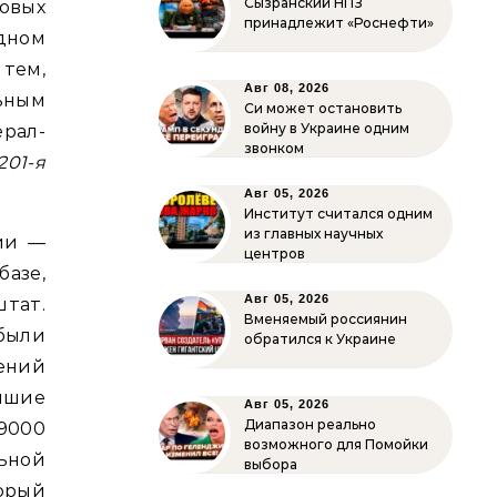
Сызранский НПЗ
овых
принадлежит «Роснефти»
дном
тем,
Авг 08, 2026
ьным
Си может остановить
войну в Украине одним
рал-
звонком
201-я
Авг 05, 2026
Институт считался одним
из главных научных
ии —
центров
азе,
Авг 05, 2026
тат.
Вменяемый россиянин
были
обратился к Украине
ений
айшие
Авг 05, 2026
Диапазон реально
 9000
возможного для Помойки
ьной
выбора
торый