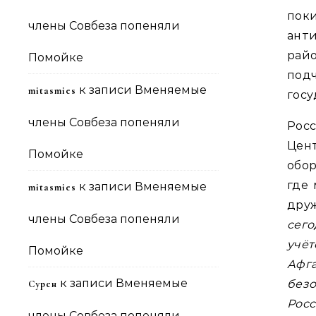
пок
члены Совбеза попеняли
ант
райо
Помойке
под
к записи
Вменяемые
mitasmies
госу
члены Совбеза попеняли
Росс
Цент
Помойке
обо
где 
к записи
Вменяемые
mitasmies
дру
члены Совбеза попеняли
сег
учё
Помойке
Афг
к записи
Вменяемые
без
Сурен
Рос
члены Совбеза попеняли