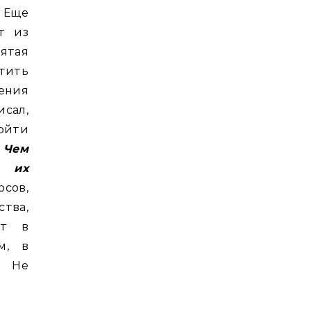
. Еще
т из
ятая
тить
ения
исал,
ойти
.
Чем
 их
сов,
ства,
ит в
м, в
. Не