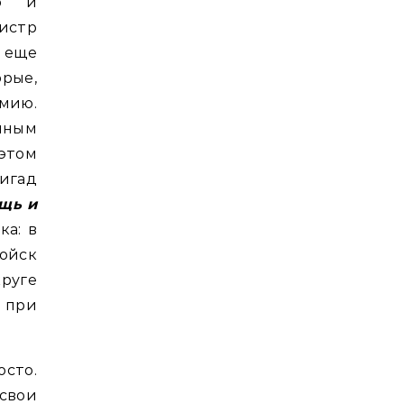
ую и
истр
 еще
рые,
мию.
нным
этом
ригад
щь и
ка: в
ойск
круге
 при
сто.
свои