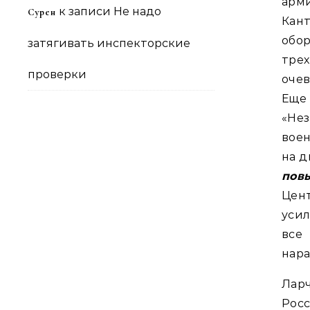
арм
к записи
Не надо
Сурен
Кан
обо
затягивать инспекторские
тре
проверки
оче
Еще
«Не
воен
на д
пов
Цен
усил
все
нара
Лар
Рос