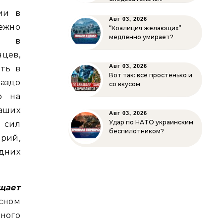
ии в
Авг 03, 2026
ежно
“Коалиция желающих”
медленно умирает?
ти в
цев,
Авг 03, 2026
ть в
Вот так: всё простенько и
раздо
со вкусом
о на
аших
Авг 03, 2026
Удар по НАТО украинским
 сил
беспилотником?
рий,
дних
щает
сном
ьного