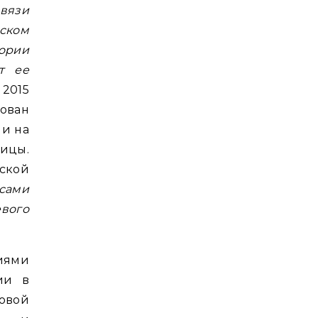
связи
ском
ории
т ее
 2015
ован
 и на
ицы.
ской
сами
вого
ниями
ии в
овой