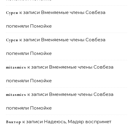
к записи
Вменяемые члены Совбеза
Сурен
попеняли Помойке
к записи
Вменяемые члены Совбеза
Сурен
попеняли Помойке
к записи
Вменяемые члены Совбеза
mitasmies
попеняли Помойке
к записи
Вменяемые члены Совбеза
mitasmies
попеняли Помойке
к записи
Надеюсь, Мадяр воспримет
Виктор