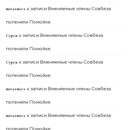
к записи
Вменяемые члены Совбеза
mitasmies
попеняли Помойке
к записи
Вменяемые члены Совбеза
Сурен
попеняли Помойке
к записи
Вменяемые члены Совбеза
Сурен
попеняли Помойке
к записи
Вменяемые члены Совбеза
mitasmies
попеняли Помойке
к записи
Вменяемые члены Совбеза
mitasmies
попеняли Помойке