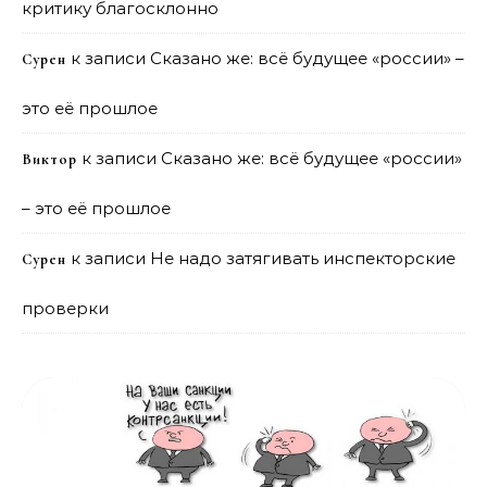
критику благосклонно
к записи
Сказано же: всё будущее «россии» –
Сурен
это её прошлое
к записи
Сказано же: всё будущее «россии»
Виктор
– это её прошлое
к записи
Не надо затягивать инспекторские
Сурен
проверки