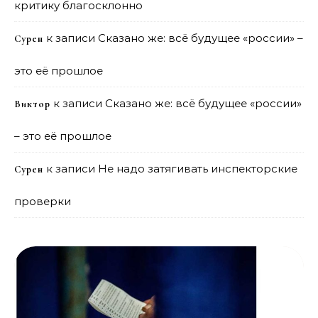
критику благосклонно
к записи
Сказано же: всё будущее «россии» –
Сурен
это её прошлое
к записи
Сказано же: всё будущее «россии»
Виктор
– это её прошлое
к записи
Не надо затягивать инспекторские
Сурен
проверки