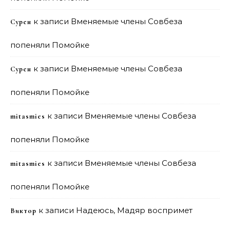
к записи
Вменяемые члены Совбеза
Сурен
попеняли Помойке
к записи
Вменяемые члены Совбеза
Сурен
попеняли Помойке
к записи
Вменяемые члены Совбеза
mitasmies
попеняли Помойке
к записи
Вменяемые члены Совбеза
mitasmies
попеняли Помойке
к записи
Надеюсь, Мадяр воспримет
Виктор