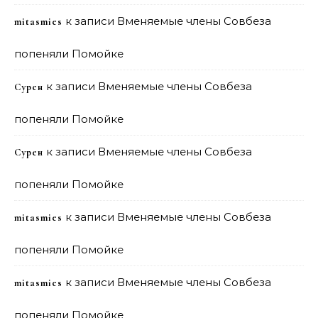
к записи
Вменяемые члены Совбеза
mitasmies
попеняли Помойке
к записи
Вменяемые члены Совбеза
Сурен
попеняли Помойке
к записи
Вменяемые члены Совбеза
Сурен
попеняли Помойке
к записи
Вменяемые члены Совбеза
mitasmies
попеняли Помойке
к записи
Вменяемые члены Совбеза
mitasmies
попеняли Помойке