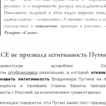
русских» и о искренности ресурса последователе
Навального, ведущий в этом видео выразил ёмко
одним словом – «сожаление». А именно: «
война и е
последствия, к
сожалению
, приходят в россию
», 
Ремарки «Слова»
СЕ не признала легитимность Пути
рламентская ассамблея Сов
опы
опубликовала
резолюцию, в которой
отказа
знавать легитимность
Владимира Путина на п
зидента и призвала страны Европы прекра
акты с Россией, за исключением гуманитарных.
золюции говорится, что Путин занял пост прези