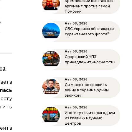
Кремлёвский шантаж как
й
аргумент против самой
Помойки
,
ё
Авг 08, 2026
СБС Украины об атаках на
–
суда «теневого флота”
Авг 08, 2026
Сызранский НПЗ
принадлежит «Роснефти»
на
Авг 08, 2026
ета
Си может остановить
лась
войну в Украине одним
звонком
осту
тить
Авг 05, 2026
Институт считался одним
из главных научных
центров
дента