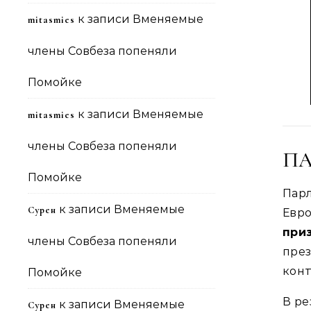
к записи
Вменяемые
mitasmies
члены Совбеза попеняли
Помойке
к записи
Вменяемые
mitasmies
члены Совбеза попеняли
ПА
Помойке
Па
к записи
Вменяемые
Сурен
Евр
при
члены Совбеза попеняли
пре
конт
Помойке
В ре
к записи
Вменяемые
Сурен