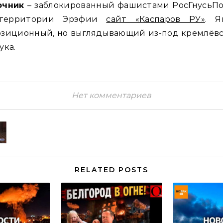
очник
– заблокированный фашистами РосГнусьПо
территории Эрэфии
сайт «Каспаров РУ»
. Я
озиционный, но выглядывающий из-под кремлёвс
ука.
Нет комментариев
RELATED POSTS