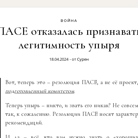
ВОЙНА
ПАСЕ отказалась признават
легитимность упыря
18.04.2024
- от
Сурен
Вот, теперь это – резолюция ПАСЕ, а не её проект
подготовленный комитетом
.
Теперь упырь – никто, и звать его никак? Не совсе
так, к сожалению. Резолюции ПАСЕ носят характе
рекомендаций.
И да – всё, что вам нужно знать о «хороши