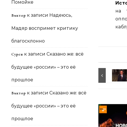
Помойке
Ист
на 
к записи
Надеюсь,
Виктор
опп
кабл
Мадяр воспримет критику
благосклонно
к записи
Сказано же: всё
Сурен
будущее «россии» – это её
прошлое
к записи
Сказано же: всё
Виктор
будущее «россии» – это её
прошлое