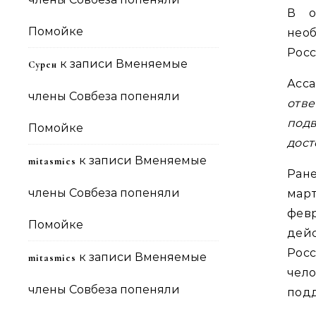
В о
Помойке
нео
Росс
к записи
Вменяемые
Сурен
Асса
члены Совбеза попеняли
отве
под
Помойке
дос
к записи
Вменяемые
mitasmies
Ран
члены Совбеза попеняли
март
февр
Помойке
дей
Рос
к записи
Вменяемые
mitasmies
чел
члены Совбеза попеняли
подд