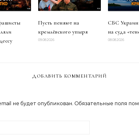
 фашисты
Пусть пеняют на
СБС Украины
еляли
кремлёвского упыря
на суда «тен
дессу
09.08.2026
08.08.2026
ДОБАВИТЬ КОММЕНТАРИЙ
mail не будет опубликован.
Обязательные поля по