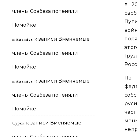
в 2
члены Совбеза попеняли
сво
Пут
Помойке
вой
пор
к записи
Вменяемые
mitasmies
этог
члены Совбеза попеняли
Гру
Росс
Помойке
По 
к записи
Вменяемые
mitasmies
феде
члены Совбеза попеняли
соб
руси
Помойке
час
мен
к записи
Вменяемые
Сурен
неп
члены Совбеза попеняли