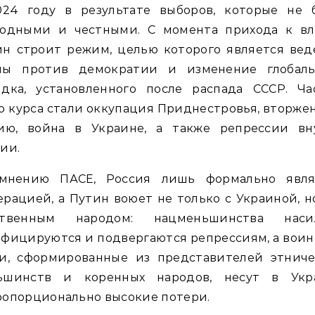
024 году в результате выборов, которые не 
бодными и честными. С момента прихода к вл
ин строит режим, целью которого является вед
ны против демократии и изменение глобаль
ядка, установленного после распада СССР. Ча
о курса стали оккупация Приднестровья, вторже
зию, война в Украине, а также репрессии вн
ии.
мнению ПАСЕ, Россия лишь формально явля
рацией, а Путин воюет не только с Украиной, н
ственным народом: нацменьшинства наси
фицируются и подвергаются репрессиям, а вои
ти, сформированные из представителей этниче
ьшинств и коренных народов, несут в Укр
ропорционально высокие потери.