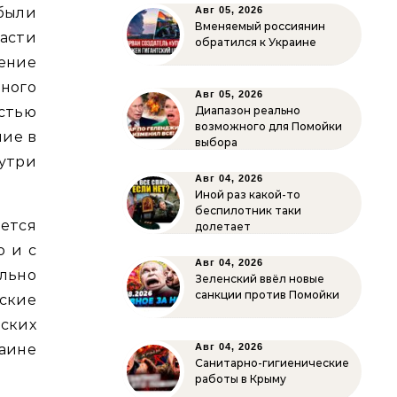
были
Авг 05, 2026
Вменяемый россиянин
асти
обратился к Украине
ение
ного
Авг 05, 2026
стью
Диапазон реально
возможного для Помойки
ние в
выбора
утри
Авг 04, 2026
Иной раз какой-то
беспилотник таки
ется
долетает
о и с
Авг 04, 2026
льно
Зеленский ввёл новые
санкции против Помойки
нские
ских
аине
Авг 04, 2026
Санитарно-гигиенические
работы в Крыму