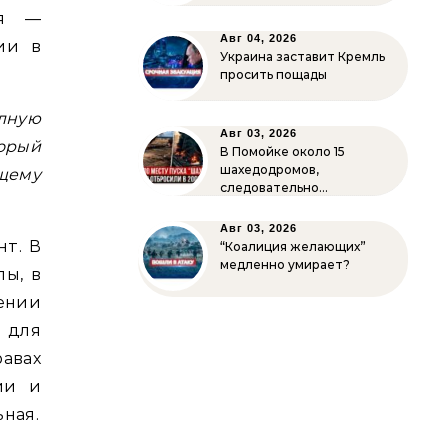
ия —
Авг 04, 2026
ии в
Украина заставит Кремль
просить пощады
лную
Авг 03, 2026
торый
В Помойке около 15
шахедодромов,
щему
следовательно…
Авг 03, 2026
т. В
“Коалиция желающих”
медленно умирает?
пы, в
щении
 для
авах
ии и
ная.