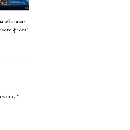
 об атаках
евого флота”
мечены
*