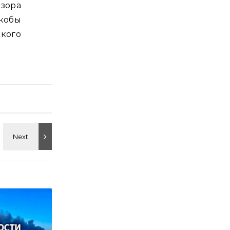
зора
кобы
кого