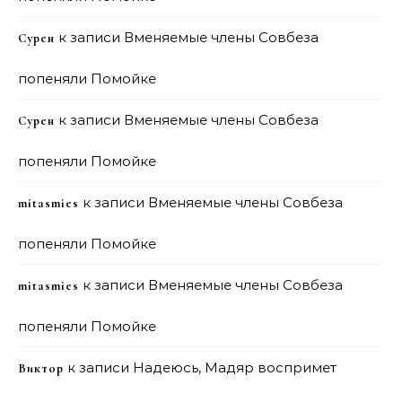
к записи
Вменяемые члены Совбеза
Сурен
попеняли Помойке
к записи
Вменяемые члены Совбеза
Сурен
попеняли Помойке
к записи
Вменяемые члены Совбеза
mitasmies
попеняли Помойке
к записи
Вменяемые члены Совбеза
mitasmies
попеняли Помойке
к записи
Надеюсь, Мадяр воспримет
Виктор