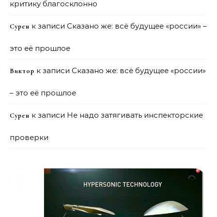
критику благосклонно
к записи
Сказано же: всё будущее «россии» –
Сурен
это её прошлое
к записи
Сказано же: всё будущее «россии»
Виктор
– это её прошлое
к записи
Не надо затягивать инспекторские
Сурен
проверки