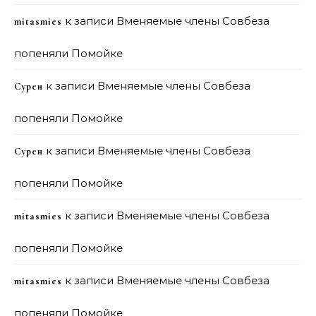
к записи
Вменяемые члены Совбеза
mitasmies
попеняли Помойке
к записи
Вменяемые члены Совбеза
Сурен
попеняли Помойке
к записи
Вменяемые члены Совбеза
Сурен
попеняли Помойке
к записи
Вменяемые члены Совбеза
mitasmies
попеняли Помойке
к записи
Вменяемые члены Совбеза
mitasmies
попеняли Помойке