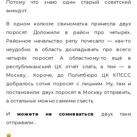
Потому что знаю один старый советский
анекдот.
В одном колхозе свиноматка принесла двух
поросят. Доложили в район про четырёх.
Районное начальство репу почесало — как-то
неудобно в область докладывать про всего
четырёх поросят. А областному-то ещё в
республиканский ЦК отчёт слать, а тем — в
Москву… Короче, до Политбюро ЦК КПССС
добралось сотня поросят с лишним. Ну, там и
постановили: двух поросят в Москву отправить,
а остальных можно самими съесть.
И
можете не сомневаться
: двух таки
отправили…