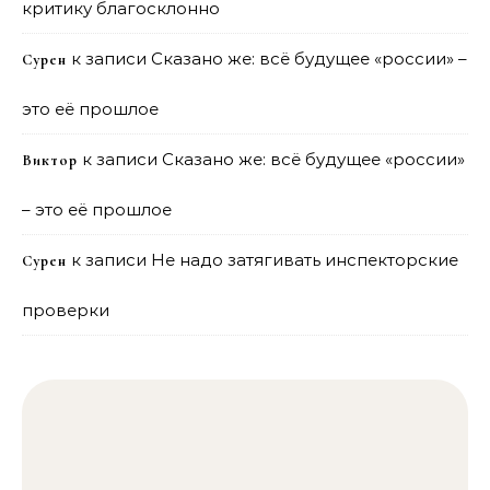
критику благосклонно
к записи
Сказано же: всё будущее «россии» –
Сурен
это её прошлое
к записи
Сказано же: всё будущее «россии»
Виктор
– это её прошлое
к записи
Не надо затягивать инспекторские
Сурен
проверки