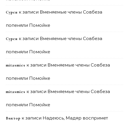
к записи
Вменяемые члены Совбеза
Сурен
попеняли Помойке
к записи
Вменяемые члены Совбеза
Сурен
попеняли Помойке
к записи
Вменяемые члены Совбеза
mitasmies
попеняли Помойке
к записи
Вменяемые члены Совбеза
mitasmies
попеняли Помойке
к записи
Надеюсь, Мадяр воспримет
Виктор