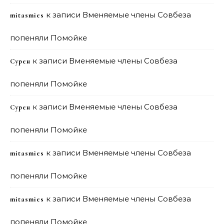
к записи
Вменяемые члены Совбеза
mitasmies
попеняли Помойке
к записи
Вменяемые члены Совбеза
Сурен
попеняли Помойке
к записи
Вменяемые члены Совбеза
Сурен
попеняли Помойке
к записи
Вменяемые члены Совбеза
mitasmies
попеняли Помойке
к записи
Вменяемые члены Совбеза
mitasmies
попеняли Помойке