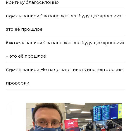
критику благосклонно
к записи
Сказано же: всё будущее «россии» –
Сурен
это её прошлое
к записи
Сказано же: всё будущее «россии»
Виктор
– это её прошлое
к записи
Не надо затягивать инспекторские
Сурен
проверки