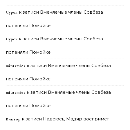
к записи
Вменяемые члены Совбеза
Сурен
попеняли Помойке
к записи
Вменяемые члены Совбеза
Сурен
попеняли Помойке
к записи
Вменяемые члены Совбеза
mitasmies
попеняли Помойке
к записи
Вменяемые члены Совбеза
mitasmies
попеняли Помойке
к записи
Надеюсь, Мадяр воспримет
Виктор