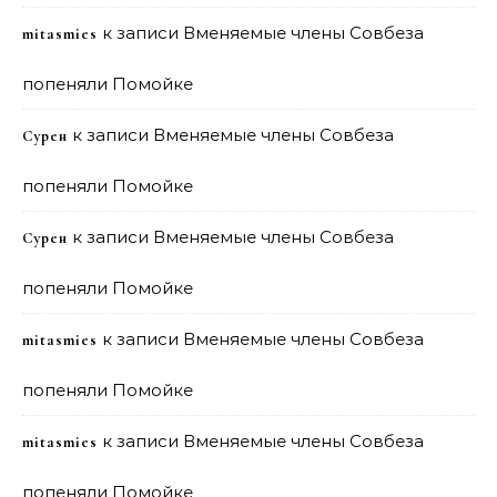
к записи
Вменяемые члены Совбеза
mitasmies
попеняли Помойке
к записи
Вменяемые члены Совбеза
Сурен
попеняли Помойке
к записи
Вменяемые члены Совбеза
Сурен
попеняли Помойке
к записи
Вменяемые члены Совбеза
mitasmies
попеняли Помойке
к записи
Вменяемые члены Совбеза
mitasmies
попеняли Помойке