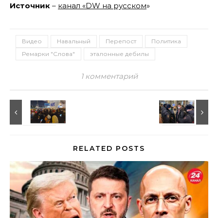
Источник
–
канал «DW на русском
»
Видео
Навальный
Перепост
Политика
Ремарки "Слова"
эталонные дебилы
1 комментарий
RELATED POSTS