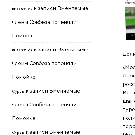
к записи
Вменяемые
mitasmies
члены Совбеза попеняли
Помойке
к записи
Вменяемые
mitasmies
дрян
члены Совбеза попеняли
«Мос
Лео
Помойке
рос
к записи
Вменяемые
Сурен
Итак
шаг 
члены Совбеза попеняли
тур
по
Помойке
тер
к записи
Вменяемые
Сурен
Ме