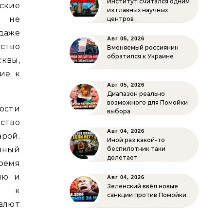
Институт считался одним
ские
из главных научных
а не
центров
 даже
Авг 05, 2026
ство
Вменяемый россиянин
обратился к Украине
квы,
ие к
Авг 05, 2026
Диапазон реально
возможного для Помойки
ности
выбора
ство
Авг 04, 2026
рой.
Иной раз какой-то
янный
беспилотник таки
долетает
время
ию и
Авг 04, 2026
Зеленский ввёл новые
и к
санкции против Помойки
влют
, –