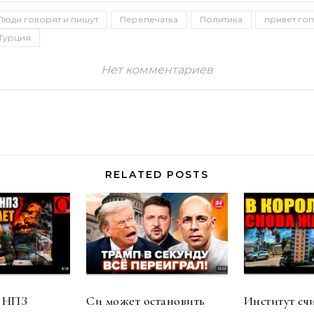
Люди говорят и пишут
Перепечатка
Политика
привет го
Турция
Нет комментариев
RELATED POSTS
 НПЗ
Си может остановить
Институт сч