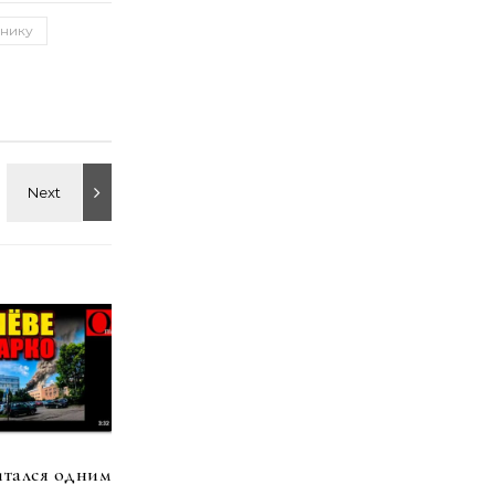
пнику
итался одним