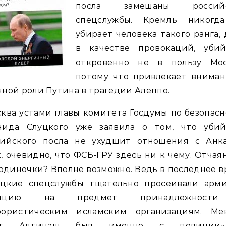
посла замешаны россий
спецслужбы. Кремль никогд
убирает человека такого ранга,
в качестве провокаций, убий
откровенно не в пользу Мос
потому что привлекает вниман
ной роли Путина в трагедии Алеппо.
ква устами главы комитета Госдумы по безопас
нида Слуцкого уже заявила о том, что убий
сийского посла не ухудшит отношения с Анка
, очевидно, что ФСБ-ГРУ здесь ни к чему. Отча
одиночки? Вполне возможно. Ведь в последнее 
ецкие спецслужбы тщательно просеивали арм
лицию на предмет принадлежност
рористическим исламским организациям. Ме
рт Алтинаш был именно с полиции»