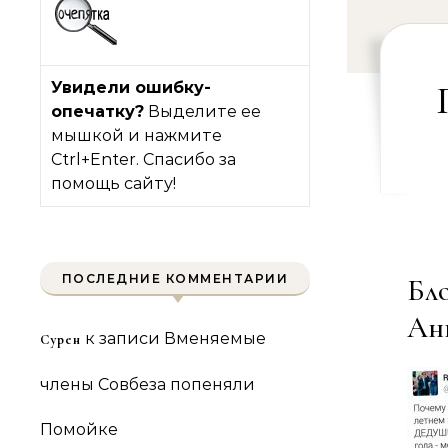
Увидели ошибку-
опечатку?
Выделите ее
мышкой и нажмите
Ctrl+Enter. Спасибо за
помощь сайту!
ПОСЛЕДНИЕ КОММЕНТАРИИ
Бл
Анк
к записи
Вменяемые
Сурен
члены Совбеза попеняли
Помойке