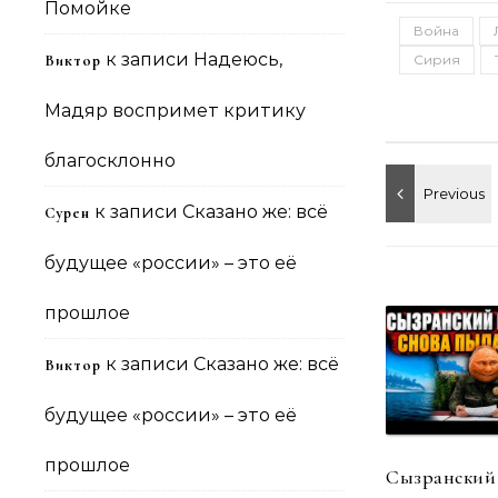
Помойке
Война
к записи
Надеюсь,
Виктор
Сирия
Мадяр воспримет критику
благосклонно
к записи
Сказано же: всё
Сурен
будущее «россии» – это её
прошлое
к записи
Сказано же: всё
Виктор
будущее «россии» – это её
прошлое
Сызранский