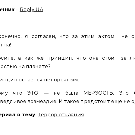
очник
–
Reply UA
конечно, я согласен, что за этим актом не с
нка!
осите, а как же принцип, что она стоит за л
остью на планете?
инцип остаётся непорочным.
ому что ЭТО — не была МЕРЗОСТЬ. Это 
ведливое возмездие. И такое предстоит еще не о
ериал в тему
:
Террор отчаяния