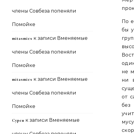
про
члены Совбеза попеняли
По е
Помойке
бы у
к записи
Вменяемые
гру
mitasmies
выс
члены Совбеза попеняли
Вост
один
Помойке
не м
к записи
Вменяемые
mitasmies
ни 
суще
члены Совбеза попеняли
от с
без
Помойке
учит
к записи
Вменяемые
Сурен
мус
скор
члены Совбеза попеняли