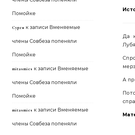
Ист
Помойке
к записи
Вменяемые
Сурен
Да 
члены Совбеза попеняли
Лубя
Помойке
Спр
мерз
к записи
Вменяемые
mitasmies
А пр
члены Совбеза попеняли
Пот
Помойке
спра
к записи
Вменяемые
mitasmies
Мат
члены Совбеза попеняли