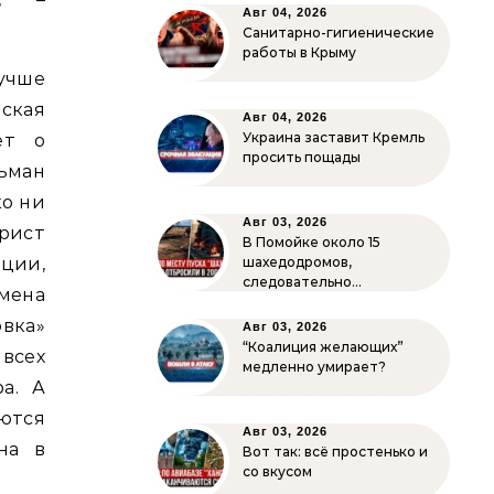
Авг 04, 2026
Санитарно-гигиенические
работы в Крыму
Лучше
еская
Авг 04, 2026
Украина заставит Кремль
ет о
просить пощады
ьман
ко ни
Авг 03, 2026
урист
В Помойке около 15
рции,
шахедодромов,
следовательно…
мена
овка»
Авг 03, 2026
“Коалиция желающих”
 всех
медленно умирает?
а. А
яются
Авг 03, 2026
на в
Вот так: всё простенько и
со вкусом