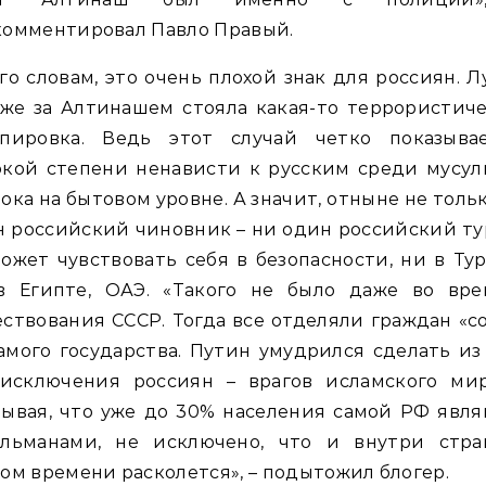
комментировал Павло Правый.
го словам, это очень плохой знак для россиян. 
же за Алтинашем стояла какая-то террористич
ппировка. Ведь этот случай четко показыва
окой степени ненависти к русским среди мусул
ока на бытовом уровне. А значит, отныне не толь
 российский чиновник – ни один российский т
ожет чувствовать себя в безопасности, ни в Ту
в Египте, ОАЭ. «Такого не было даже во вре
ствования СССР. Тогда все отделяли граждан «с
амого государства. Путин умудрился сделать из
 исключения россиян – врагов исламского мир
ывая, что уже до 30% населения самой РФ явл
ульманами, не исключено, что и внутри стра
ом времени расколется», – подытожил блогер.