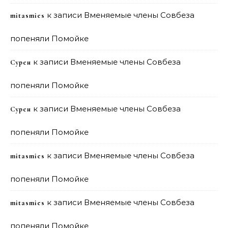
к записи
Вменяемые члены Совбеза
mitasmies
попеняли Помойке
к записи
Вменяемые члены Совбеза
Сурен
попеняли Помойке
к записи
Вменяемые члены Совбеза
Сурен
попеняли Помойке
к записи
Вменяемые члены Совбеза
mitasmies
попеняли Помойке
к записи
Вменяемые члены Совбеза
mitasmies
попеняли Помойке