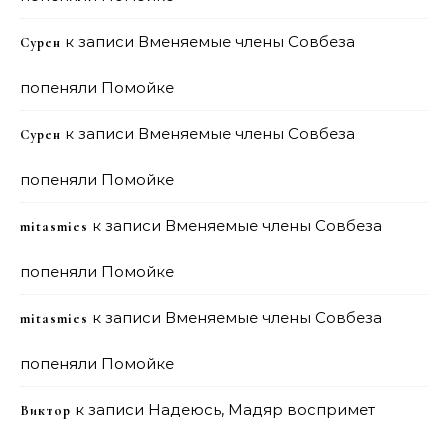
к записи
Вменяемые члены Совбеза
Сурен
попеняли Помойке
к записи
Вменяемые члены Совбеза
Сурен
попеняли Помойке
к записи
Вменяемые члены Совбеза
mitasmies
попеняли Помойке
к записи
Вменяемые члены Совбеза
mitasmies
попеняли Помойке
к записи
Надеюсь, Мадяр воспримет
Виктор