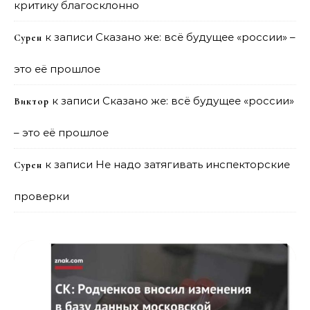
критику благосклонно
к записи
Сказано же: всё будущее «россии» –
Сурен
это её прошлое
к записи
Сказано же: всё будущее «россии»
Виктор
– это её прошлое
к записи
Не надо затягивать инспекторские
Сурен
проверки