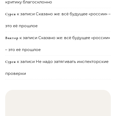
критику благосклонно
к записи
Сказано же: всё будущее «россии» –
Сурен
это её прошлое
к записи
Сказано же: всё будущее «россии»
Виктор
– это её прошлое
к записи
Не надо затягивать инспекторские
Сурен
проверки