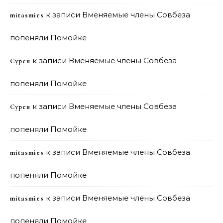
к записи
Вменяемые члены Совбеза
mitasmies
попеняли Помойке
к записи
Вменяемые члены Совбеза
Сурен
попеняли Помойке
к записи
Вменяемые члены Совбеза
Сурен
попеняли Помойке
к записи
Вменяемые члены Совбеза
mitasmies
попеняли Помойке
к записи
Вменяемые члены Совбеза
mitasmies
попеняли Помойке