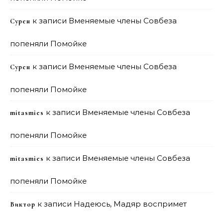
к записи
Вменяемые члены Совбеза
Сурен
попеняли Помойке
к записи
Вменяемые члены Совбеза
Сурен
попеняли Помойке
к записи
Вменяемые члены Совбеза
mitasmies
попеняли Помойке
к записи
Вменяемые члены Совбеза
mitasmies
попеняли Помойке
к записи
Надеюсь, Мадяр воспримет
Виктор