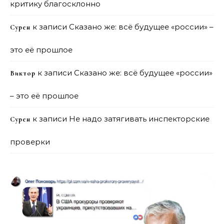
критику благосклонно
к записи
Сказано же: всё будущее «россии» –
Сурен
это её прошлое
к записи
Сказано же: всё будущее «россии»
Виктор
– это её прошлое
к записи
Не надо затягивать инспекторские
Сурен
проверки