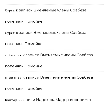
к записи
Вменяемые члены Совбеза
Сурен
попеняли Помойке
к записи
Вменяемые члены Совбеза
Сурен
попеняли Помойке
к записи
Вменяемые члены Совбеза
mitasmies
попеняли Помойке
к записи
Вменяемые члены Совбеза
mitasmies
попеняли Помойке
к записи
Надеюсь, Мадяр воспримет
Виктор