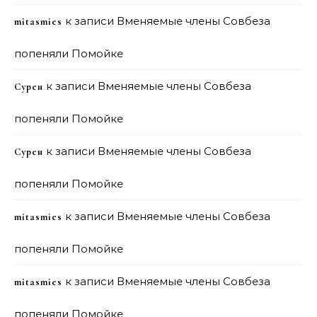
к записи
Вменяемые члены Совбеза
mitasmies
попеняли Помойке
к записи
Вменяемые члены Совбеза
Сурен
попеняли Помойке
к записи
Вменяемые члены Совбеза
Сурен
попеняли Помойке
к записи
Вменяемые члены Совбеза
mitasmies
попеняли Помойке
к записи
Вменяемые члены Совбеза
mitasmies
попеняли Помойке