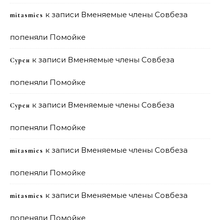
к записи
Вменяемые члены Совбеза
mitasmies
попеняли Помойке
к записи
Вменяемые члены Совбеза
Сурен
попеняли Помойке
к записи
Вменяемые члены Совбеза
Сурен
попеняли Помойке
к записи
Вменяемые члены Совбеза
mitasmies
попеняли Помойке
к записи
Вменяемые члены Совбеза
mitasmies
попеняли Помойке