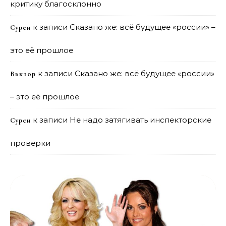
критику благосклонно
к записи
Сказано же: всё будущее «россии» –
Сурен
это её прошлое
к записи
Сказано же: всё будущее «россии»
Виктор
– это её прошлое
к записи
Не надо затягивать инспекторские
Сурен
проверки