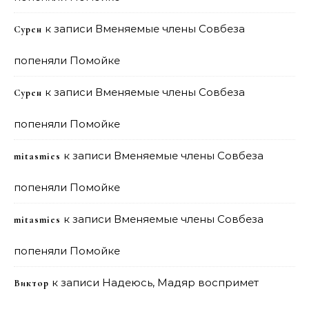
к записи
Вменяемые члены Совбеза
Сурен
попеняли Помойке
к записи
Вменяемые члены Совбеза
Сурен
попеняли Помойке
к записи
Вменяемые члены Совбеза
mitasmies
попеняли Помойке
к записи
Вменяемые члены Совбеза
mitasmies
попеняли Помойке
к записи
Надеюсь, Мадяр воспримет
Виктор