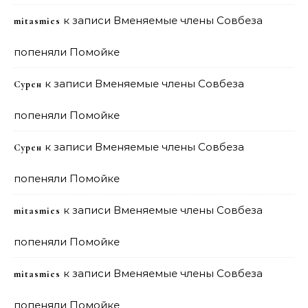
к записи
Вменяемые члены Совбеза
mitasmies
попеняли Помойке
к записи
Вменяемые члены Совбеза
Сурен
попеняли Помойке
к записи
Вменяемые члены Совбеза
Сурен
попеняли Помойке
к записи
Вменяемые члены Совбеза
mitasmies
попеняли Помойке
к записи
Вменяемые члены Совбеза
mitasmies
попеняли Помойке