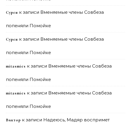
к записи
Вменяемые члены Совбеза
Сурен
попеняли Помойке
к записи
Вменяемые члены Совбеза
Сурен
попеняли Помойке
к записи
Вменяемые члены Совбеза
mitasmies
попеняли Помойке
к записи
Вменяемые члены Совбеза
mitasmies
попеняли Помойке
к записи
Надеюсь, Мадяр воспримет
Виктор