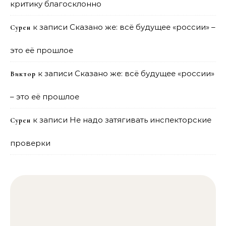
критику благосклонно
к записи
Сказано же: всё будущее «россии» –
Сурен
это её прошлое
к записи
Сказано же: всё будущее «россии»
Виктор
– это её прошлое
к записи
Не надо затягивать инспекторские
Сурен
проверки