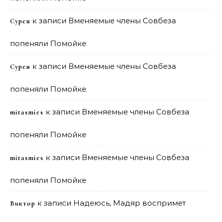
к записи
Вменяемые члены Совбеза
Сурен
попеняли Помойке
к записи
Вменяемые члены Совбеза
Сурен
попеняли Помойке
к записи
Вменяемые члены Совбеза
mitasmies
попеняли Помойке
к записи
Вменяемые члены Совбеза
mitasmies
попеняли Помойке
к записи
Надеюсь, Мадяр воспримет
Виктор