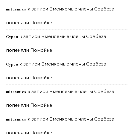
к записи
Вменяемые члены Совбеза
mitasmies
попеняли Помойке
к записи
Вменяемые члены Совбеза
Сурен
попеняли Помойке
к записи
Вменяемые члены Совбеза
Сурен
попеняли Помойке
к записи
Вменяемые члены Совбеза
mitasmies
попеняли Помойке
к записи
Вменяемые члены Совбеза
mitasmies
попеняли Помойке