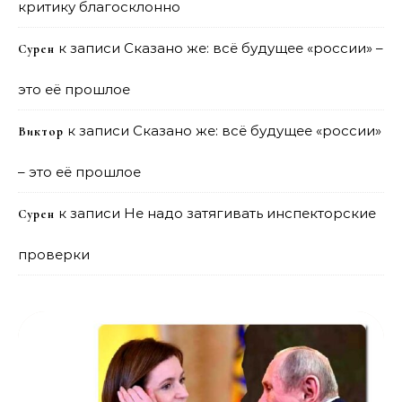
критику благосклонно
к записи
Сказано же: всё будущее «россии» –
Сурен
это её прошлое
к записи
Сказано же: всё будущее «россии»
Виктор
– это её прошлое
к записи
Не надо затягивать инспекторские
Сурен
проверки