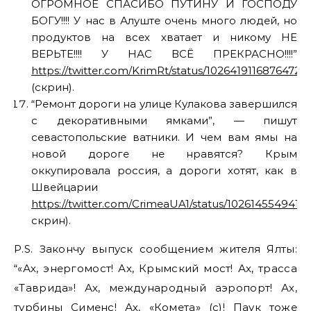
ОГРОМНОЕ СПАСИБО ПУТИНУ И ГОСПОДУ
БОГУ!!!! У нас в Алуште очень много людей, но
продуктов на всех хватает и никому НЕ
ВЕРЬТЕ!!!! У НАС ВСЁ ПРЕКРАСНО!!!!”
https://twitter.com/KrimRt/status/10264191168764723
(скрин).
“Ремонт дороги на улице Кулакова завершился
с декоративными ямками”, — пишут
севастопольские ватники. И чем вам ямы на
новой дороге не нравятся? Крым
оккупировала россия, а дороги хотят, как в
Швейцарии
https://twitter.com/CrimeaUA1/status/1026145549412
скрин).
P.S. Закончу выпуск сообщением жителя Ялты:
“«Ах, энергомост! Ах, Крымский мост! Ах, трасса
«Таврида»! Ах, международный аэропорт! Ах,
турбины Сименс! Ах, «Комета» (с)! Паук тоже