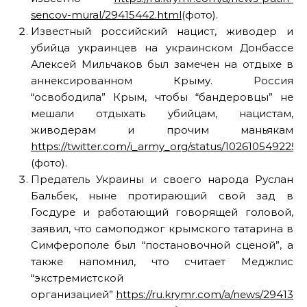
sencov-mural/29415442.html
(фото).
Известный российский нацист, живодер и
убийца украинцев на украинском Донбассе
Алексей Мильчаков был замечен на отдыхе в
аннексированном Крыму. Россия
“освободила” Крым, чтобы “бандеровцы” не
мешали отдыхать убийцам, нацистам,
живодерам и прочим маньякам
https://twitter.com/i_army_org/status/1026105492253
(фото).
Предатель Украины и своего народа Руслан
Бальбек, ныне протирающий свой зад в
Госдуре и работающий говорящей головой,
заявил, что самоподжог крымского татарина в
Симферополе был “постановочной сценой”, а
также напомнил, что считает Меджлис
“экстремистской
организацией”
https://ru.krymr.com/a/news/2941357