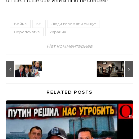
он жеж тоже бох! Или ишшо не совсем?
Война
КБ
Люди говорят и пишут
Перепечатка
Украина
Нет комментариев
RELATED POSTS