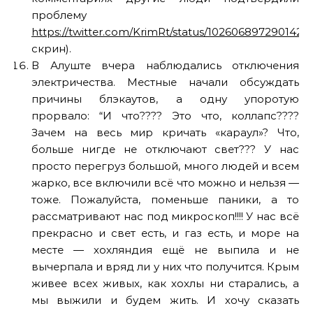
проблему
https://twitter.com/KrimRt/status/1026068972901425
скрин).
В Алуште вчера наблюдались отключения
электричества. Местные начали обсуждать
причины блэкаутов, а одну упоротую
прорвало: “И что???? Это что, коллапс????
Зачем на весь мир кричать «караул»? Что,
больше нигде не отключают свет??? У нас
просто перегруз большой, много людей и всем
жарко, все включили всё что можно и нельзя —
тоже. Пожалуйста, поменьше паники, а то
рассматривают нас под микроскоп!!!! У нас всё
прекрасно и свет есть, и газ есть, и море на
месте — хохляндия ещё не выпила и не
вычерпала и вряд ли у них что получится. Крым
живее всех живых, как хохлы ни старались, а
мы выжили и будем жить. И хочу сказать