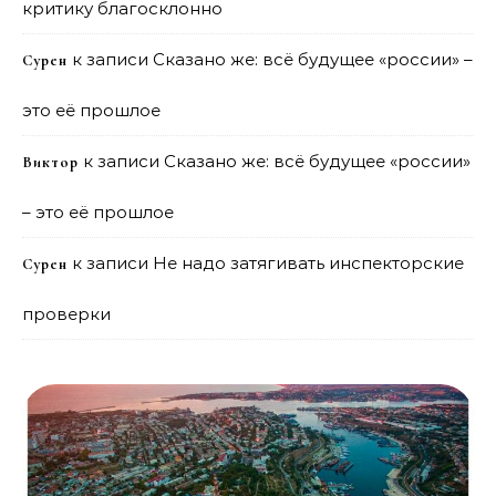
критику благосклонно
к записи
Сказано же: всё будущее «россии» –
Сурен
это её прошлое
к записи
Сказано же: всё будущее «россии»
Виктор
– это её прошлое
к записи
Не надо затягивать инспекторские
Сурен
проверки