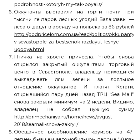
podrobnosti-kotoryh-my-tak-boyalis/
Оккупанты выставили на торги почти три
тысячи гектаров лесных угодий Балаклавы —
леса отдадут в аренду на полвека за 86 рублей
http://podpricelom.com.ua/read/politics/okkupanty-
v-sevastopole-za-bestsenok-razdayut-lesnye-
ugodya.html
Птичка на хвосте принесла. Чтобы снова
открылся закрытый оккупантами торговый
центр в Севастополе, владельцу приходится
выкладывать лям зелени за лояльное
отношение оккупантов. И платят. Кстати,
открывшийся пару дней назад ТРЦ “Sea Mall”
снова закрыли минимум на 2 недели. Видимо,
владелец не собрал нужную сумму
http://primechaniya.ru/home/news/avgust-
2018/seamall-snova-zakryli/
Обещанное возобновление круизов на 47-
летнем бывшем автомобильном пароме “Князь