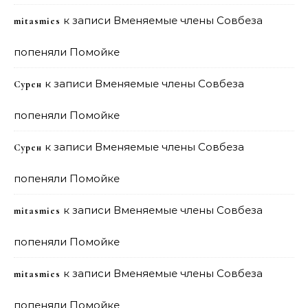
к записи
Вменяемые члены Совбеза
mitasmies
попеняли Помойке
к записи
Вменяемые члены Совбеза
Сурен
попеняли Помойке
к записи
Вменяемые члены Совбеза
Сурен
попеняли Помойке
к записи
Вменяемые члены Совбеза
mitasmies
попеняли Помойке
к записи
Вменяемые члены Совбеза
mitasmies
попеняли Помойке