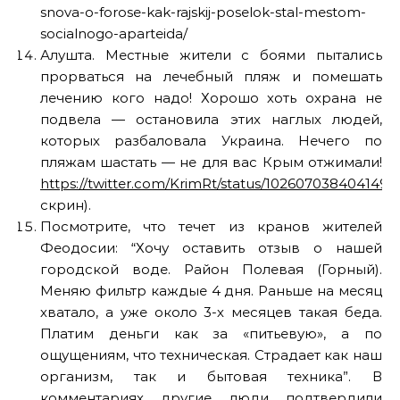
snova-o-forose-kak-rajskij-poselok-stal-mestom-
socialnogo-aparteida/
Алушта. Местные жители с боями пытались
прорваться на лечебный пляж и помешать
лечению кого надо! Хорошо хоть охрана не
подвела — остановила этих наглых людей,
которых разбаловала Украина. Нечего по
пляжам шастать — не для вас Крым отжимали!
https://twitter.com/KrimRt/status/102607038404149
скрин).
Посмотрите, что течет из кранов жителей
Феодосии: “Хочу оставить отзыв о нашей
городской воде. Район Полевая (Горный).
Меняю фильтр каждые 4 дня. Раньше на месяц
хватало, а уже около 3-х месяцев такая беда.
Платим деньги как за «питьевую», а по
ощущениям, что техническая. Страдает как наш
организм, так и бытовая техника”. В
комментариях другие люди подтвердили