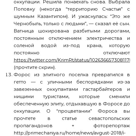
оккупации. Решила понаехать снова. Выбрала
Поповку (некогда “территорию Счастья” с
шумным Казантипом). И ужаснулась: “Это же
Чернобыль, только с людьми”, — сказал её сын.
Ватница шокирована разбитыми дорогами,
постоянным отключением электричества и
соленой водой из-под крана, которую
постоянно отключают
https://twitter.com/KrimRt/status/10263665730811781
(прочтите скрин).
Форос из элитного поселка превратился в
гетто — с уличными беспорядками из-за
завезенных оккупантами гастарбайтеров и
нищими туристами, которые сменили
обеспеченную элиту, отдыхавшую в Форосе до
оккупации. О “процветании” Фороса вы
прочтете в статье севастопольских
пропагандонов + фоторепортаж
http://primechaniya.ru/home/news/avgust-2018/i-