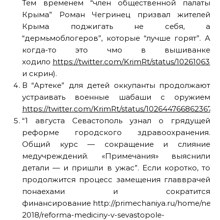
Тем временем “член общественной палаты
Крыма” Роман Чегринец призвал жителей
Крыма поджигать не себя, а
“дермьмоблогеров”, которые “лучше горят”. А
когда-то это чмо в вышиванке
ходило
https://twitter.com/KrimRt/status/102610636
и скрин).
В “Артеке” для детей оккупанты продолжают
устраивать военные шабаши с оружием
https://twitter.com/KrimRt/status/1026447668623679
“1 августа Севастополь узнал о грядущей
реформе городского здравоохранения.
Общий курс — сокращение и слияние
медучреждений. «Примечания» выяснили
детали — и пришли в ужас”. Если коротко, то
продолжится процесс замещения главврачей
понаехами и сократится
финансирование http://primechaniya.ru/home/news
2018/reforma-mediciny-v-sevastopole-