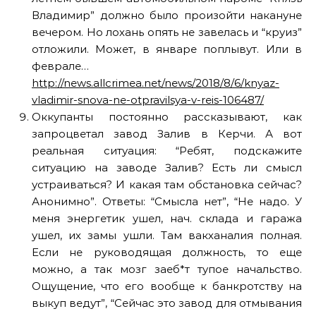
Владимир” должно было произойти накануне
вечером. Но лохань опять не завелась и “круиз”
отложили. Может, в январе поплывут. Или в
феврале…
http://news.allcrimea.net/news/2018/8/6/knyaz-
vladimir-snova-ne-otpravilsya-v-reis-106487/
Оккупанты постоянно рассказывают, как
запроцветал завод Залив в Керчи. А вот
реальная ситуация: “Ребят, подскажите
ситуацию на заводе Залив? Есть ли смысл
устраиваться? И какая там обстановка сейчас?
Анонимно”. Ответы: “Смысла нет”, “Не надо. У
меня энергетик ушел, нач. склада и гаража
ушел, их замы ушли. Там вакханалия полная.
Если не руководящая должность, то еще
можно, а так мозг заеб*т тупое начальство.
Ощущение, что его вообще к банкротству на
выкуп ведут”, “Сейчас это завод для отмывания