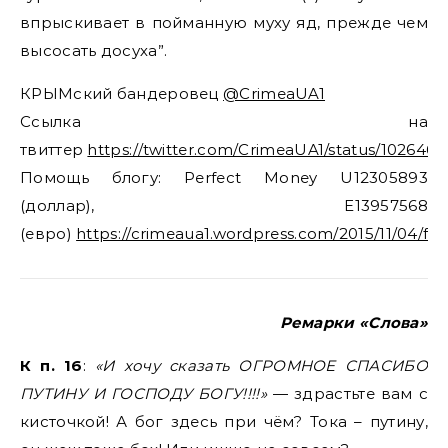
впрыскивает в пойманную муху яд, прежде чем
высосать досуха”.
КРЫМский бандеровец
@CrimeaUA1
Ссылка на
твиттер
https://twitter.com/CrimeaUA1/status/10264
Помощь блогу: Perfect Money U12305893
(доллар), E13957568
(евро)
https://crimeaua1.wordpress.com/2015/11/04/fi
Ремарки «Слова»
К п. 16
:
«И хочу сказать ОГРОМНОЕ СПАСИБО
ПУТИНУ И ГОСПОДУ БОГУ!!!!»
— здрастьте вам с
кисточкой! А бог здесь при чём? Тока – путину,