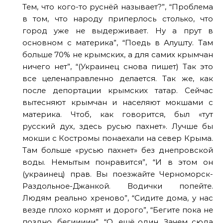
Тем, что кого-то руснёй называет?”, “Проблема
в том, что народу приперлось столько, что
город уже не выдерживает. Ну а прут в
основном с материка”, “Поедь в Алушту. Там
больше 70% не крымских, а для самих крымчан
ничего нет”, “(Украинец снова пишет) Так это
все целенаправленно делается. Так же, как
после депортации крымских татар. Сейчас
вытесняют крымчан и населяют мокшами с
материка. Чтоб, как говорится, был «тут
русский дух, здесь русью пахнет». Лучше бы
мокши с Костромы понаехали на север Крыма.
Там больше «русью пахнет» без днепровской
воды. Немытым понравится”, “И в этом он
(украинец) прав. Вы поезжайте Черноморск-
Раздольное-Джанкой. Водички попейте.
Людям реально хреново”, “Сидите дома, у нас
везде плохо кормят и дорого”, “Бегите пока не
поздно, бегиииии”, “О, ещё один. Зачем сюда