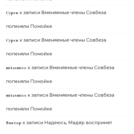
к записи
Вменяемые члены Совбеза
Сурен
попеняли Помойке
к записи
Вменяемые члены Совбеза
Сурен
попеняли Помойке
к записи
Вменяемые члены Совбеза
mitasmies
попеняли Помойке
к записи
Вменяемые члены Совбеза
mitasmies
попеняли Помойке
к записи
Надеюсь, Мадяр воспримет
Виктор