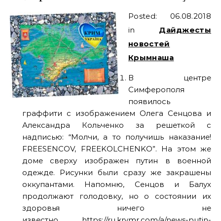
Posted: 06.08.2018
in
Дайджесты
новостей
Крымнаша
В центре
Симферополя
появилось
граффити с изображением Олега Сенцова и
Александра Кольченко за решеткой с
надписью: “Молчи, а то получишь наказание!
FREESENCOV, FREEKOLCHENKO”. На этом же
доме сверху изображен путин в военной
одежде. Рисунки были сразу же закрашены
оккупантами. Напомню, Сенцов и Балух
продолжают голодовку, но о состоянии их
здоровья ничего не
известно
https://ru.krymr.com/a/news-putin-