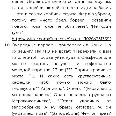
денег. Директора меняются один за другим,
платят копейки, людей не ценят. Идти на Залив
— это в самом крайнем случае. Жердю убрали,
потому что много брал, борзел. Поставили
нового, пока тоже не обнаглеет”, “Не ходи
туда!”
https://twitter.com/CrimeaUA1/status/1026433133963
Очередные варвары приперлись в Крым. На
их защиту НИКТО не встал: “Переехали к вам
наконец-то! Посоветуйте, куда в Симферополе
можно сходить погулять и пофоткаться
молодой паре (по 27 лет)??? Парки, красивые
места, ТЦ. И какие есть круглосуточные
кафешки, чтоб ночью можно было
перекусить?? Анонимно”. Ответы: “(Украинец с
материка написал) Опять понаехала русня из
Мерзложопинска”, “(Ответ украинцу от
запоребрика) А ну брысь отсюда”, “А он
(украинец) прав”, “(Запоребрик) Чем он прав?