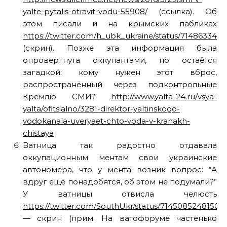
yalte-pytalis-otravit-vodu-55908/
(ссылка). Об
этом писали и на крымских пабликах
https://twitter.com/h_ubk_ukraine/status/714863349
(скрин). Позже эта информация была
опровергнута оккупантами, но остаётся
загадкой: кому нужен этот вброс,
распространённый через подконтрольные
Кремлю СМИ?
http://www.yalta-24.ru/vsya-
yalta/ofitsialno/3281-direktor-yaltinskogo-
vodokanala-uveryaet-chto-voda-v-kranakh-
chistaya
Ватница так радостно отдавала
оккупационным ментам свои украинские
автономера, что у мента возник вопрос: “А
вдруг ещё понадобятся, об этом не подумали?”
У ватницы отвисла челюсть
https://twitter.com/SouthUkr/status/71450852481505
— скрин (прим. На ватофоруме частенько