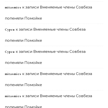
к записи
Вменяемые члены Совбеза
mitasmies
попеняли Помойке
к записи
Вменяемые члены Совбеза
Сурен
попеняли Помойке
к записи
Вменяемые члены Совбеза
Сурен
попеняли Помойке
к записи
Вменяемые члены Совбеза
mitasmies
попеняли Помойке
к записи
Вменяемые члены Совбеза
mitasmies
попеняли Помойке