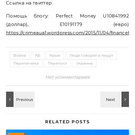
Ссылка на твиттер
Помощь блогу: Perfect Money U10841992
(доллар), E10191179 (евро)
https://crimeaua1.wordpress.com/2015/11/04/financehe
Война
КБ
Крым
Люди говорят и пишут
Перепечатка
Перепост
Украина
Нет комментариев
RELATED POSTS