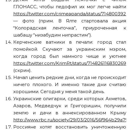
ГЛОНАСС, чтобы педофил их мог легче найти
https://twitter.com/crimeapanda/status/7148003929
— фото (прим. В Ялте стартовала акция
“Колорадская ленточка”, приуроченная к
шабашу “низабудим нипрастим”).
Керченские ватники в печали: город стал
помойкой. Скучают за украинским мэром,
когда город был намного чище и уютнее
https://twitter.com/KrimRt/status/7148261168302694
(скрин).
Начал ценить редкие дни, когда не происходит
ничего плохого. И именно такие дни считаю
хорошими. Сегодня у меня такой день.
Украинские олигархи, среди которых Ахметов,
Азаров, Медведчук и Григоришин, получили
землю и дачи в аннексированном Крыму
http://www.rbc.ru/society/29/03/2016/56f964b29a79
Россияне хотят восстановить уничтоженную