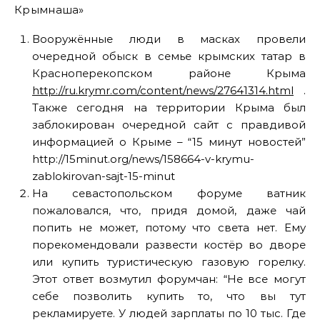
Крымнаша»
Вооружённые люди в масках провели
очередной обыск в семье крымских татар в
Красноперекопском районе Крыма
http://ru.krymr.com/content/news/27641314.html
.
Также сегодня на территории Крыма был
заблокирован очередной сайт с правдивой
информацией о Крыме – “15 минут новостей”
http://15minut.org/news/158664-v-krymu-
zablokirovan-sajt-15-minut
На севастопольском форуме ватник
пожаловался, что, придя домой, даже чай
попить не может, потому что света нет. Ему
порекомендовали развести костёр во дворе
или купить туристическую газовую горелку.
Этот ответ возмутил форумчан: “Не все могут
себе позволить купить то, что вы тут
рекламируете. У людей зарплаты по 10 тыс. Где