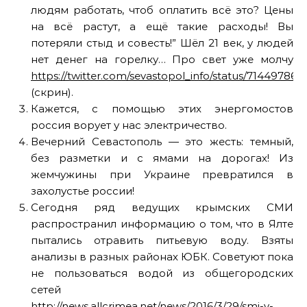
людям работать, чтоб оплатить всё это? Цены
на всё растут, а ещё такие расходы! Вы
потеряли стыд и совесть!” Шёл 21 век, у людей
нет денег на горелку… Про свет уже молчу
https://twitter.com/sevastopol_info/status/71449786
(скрин).
Кажется, с помощью этих энергомостов
россия ворует у нас электричество.
Вечерний Севастополь — это жесть: темный,
без разметки и с ямами на дорогах! Из
жемчужины при Украине превратился в
захолустье россии!
Сегодня ряд ведущих крымских СМИ
распространил информацию о том, что в Ялте
пытались отравить питьевую воду. Взяты
анализы в разных районах ЮБК. Советуют пока
не пользоваться водой из общегородских
сетей
http://news.allcrimea.net/news/2016/3/29/smi-v-