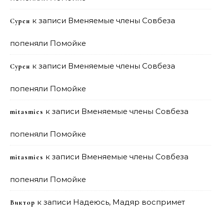
к записи
Вменяемые члены Совбеза
Сурен
попеняли Помойке
к записи
Вменяемые члены Совбеза
Сурен
попеняли Помойке
к записи
Вменяемые члены Совбеза
mitasmies
попеняли Помойке
к записи
Вменяемые члены Совбеза
mitasmies
попеняли Помойке
к записи
Надеюсь, Мадяр воспримет
Виктор