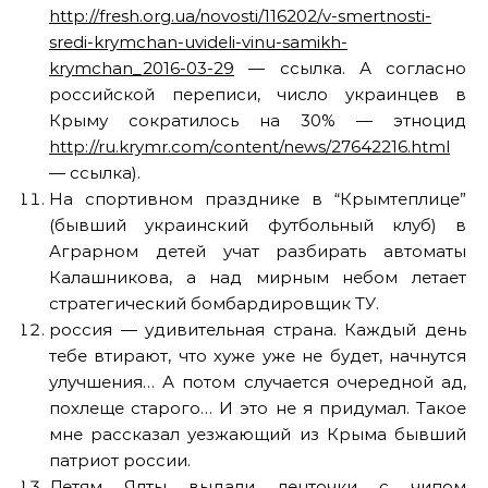
http://fresh.org.ua/novosti/116202/v-smertnosti-
sredi-krymchan-uvideli-vinu-samikh-
krymchan_2016-03-29
— ссылка. А согласно
российской переписи, число украинцев в
Крыму сократилось на 30% — этноцид
http://ru.krymr.com/content/news/27642216.html
— ссылка).
На спортивном празднике в “Крымтеплице”
(бывший украинский футбольный клуб) в
Аграрном детей учат разбирать автоматы
Калашникова, а над мирным небом летает
стратегический бомбардировщик ТУ.
россия — удивительная страна. Каждый день
тебе втирают, что хуже уже не будет, начнутся
улучшения… А потом случается очередной ад,
похлеще старого… И это не я придумал. Такое
мне рассказал уезжающий из Крыма бывший
патриот россии.
Детям Ялты выдали ленточки с чипом