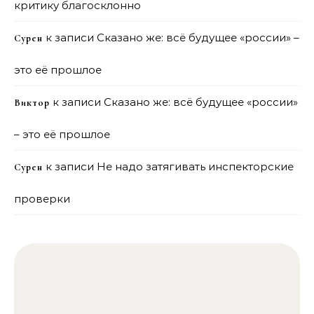
критику благосклонно
к записи
Сказано же: всё будущее «россии» –
Сурен
это её прошлое
к записи
Сказано же: всё будущее «россии»
Виктор
– это её прошлое
к записи
Не надо затягивать инспекторские
Сурен
проверки