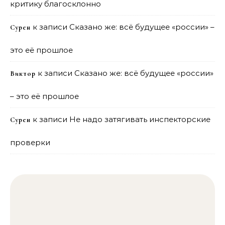
критику благосклонно
к записи
Сказано же: всё будущее «россии» –
Сурен
это её прошлое
к записи
Сказано же: всё будущее «россии»
Виктор
– это её прошлое
к записи
Не надо затягивать инспекторские
Сурен
проверки