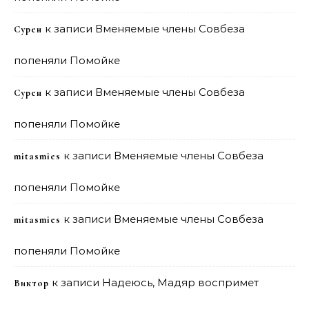
к записи
Вменяемые члены Совбеза
Сурен
попеняли Помойке
к записи
Вменяемые члены Совбеза
Сурен
попеняли Помойке
к записи
Вменяемые члены Совбеза
mitasmies
попеняли Помойке
к записи
Вменяемые члены Совбеза
mitasmies
попеняли Помойке
к записи
Надеюсь, Мадяр воспримет
Виктор