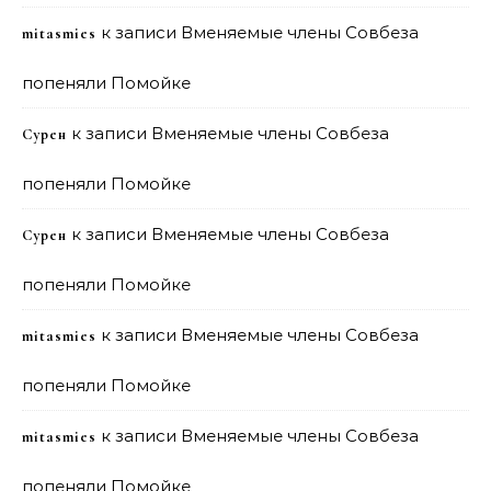
к записи
Вменяемые члены Совбеза
mitasmies
попеняли Помойке
к записи
Вменяемые члены Совбеза
Сурен
попеняли Помойке
к записи
Вменяемые члены Совбеза
Сурен
попеняли Помойке
к записи
Вменяемые члены Совбеза
mitasmies
попеняли Помойке
к записи
Вменяемые члены Совбеза
mitasmies
попеняли Помойке