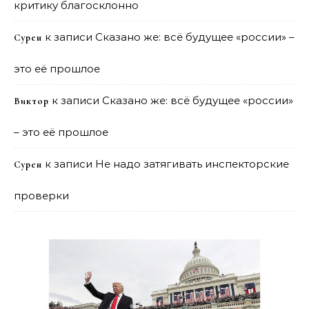
критику благосклонно
к записи
Сказано же: всё будущее «россии» –
Сурен
это её прошлое
к записи
Сказано же: всё будущее «россии»
Виктор
– это её прошлое
к записи
Не надо затягивать инспекторские
Сурен
проверки