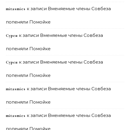
к записи
Вменяемые члены Совбеза
mitasmies
попеняли Помойке
к записи
Вменяемые члены Совбеза
Сурен
попеняли Помойке
к записи
Вменяемые члены Совбеза
Сурен
попеняли Помойке
к записи
Вменяемые члены Совбеза
mitasmies
попеняли Помойке
к записи
Вменяемые члены Совбеза
mitasmies
попеняли Помойке