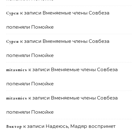
к записи
Вменяемые члены Совбеза
Сурен
попеняли Помойке
к записи
Вменяемые члены Совбеза
Сурен
попеняли Помойке
к записи
Вменяемые члены Совбеза
mitasmies
попеняли Помойке
к записи
Вменяемые члены Совбеза
mitasmies
попеняли Помойке
к записи
Надеюсь, Мадяр воспримет
Виктор