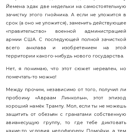
Йемена эдак две недельки на самостоятельную
зачистку этого гнойника. А если не уложится в
срок (а оно не уложится), заменить действующее
«правительство» военной администрацией
армии США. С последующей полной зачисткой
всего анклава и изобретением на этой
территории какого-нибудь нового государства.
Нет, я понимаю, что этот сюжет нереален, но
помечтать-то можно!
Между прочим, независимо от того, получил ли
пробоину «Авраам Линкольн», этот эпизод
хороший намёк Трампу. Мол, если ты не можешь
защитить от обезьян с гранатами собственную
авианесущую группу, то где тебе диктовать
какие-то условия недофюреру Помойки, а тем