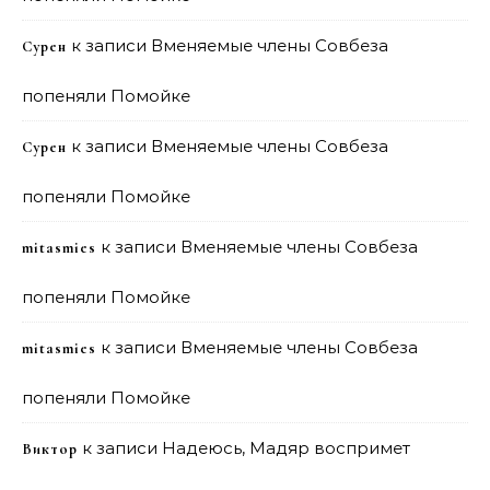
к записи
Вменяемые члены Совбеза
Сурен
попеняли Помойке
к записи
Вменяемые члены Совбеза
Сурен
попеняли Помойке
к записи
Вменяемые члены Совбеза
mitasmies
попеняли Помойке
к записи
Вменяемые члены Совбеза
mitasmies
попеняли Помойке
к записи
Надеюсь, Мадяр воспримет
Виктор