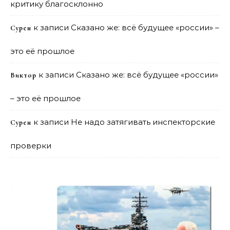
критику благосклонно
к записи
Сказано же: всё будущее «россии» –
Сурен
это её прошлое
к записи
Сказано же: всё будущее «россии»
Виктор
– это её прошлое
к записи
Не надо затягивать инспекторские
Сурен
проверки