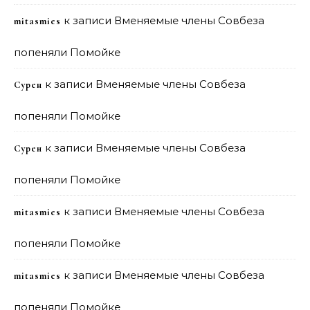
к записи
Вменяемые члены Совбеза
mitasmies
попеняли Помойке
к записи
Вменяемые члены Совбеза
Сурен
попеняли Помойке
к записи
Вменяемые члены Совбеза
Сурен
попеняли Помойке
к записи
Вменяемые члены Совбеза
mitasmies
попеняли Помойке
к записи
Вменяемые члены Совбеза
mitasmies
попеняли Помойке