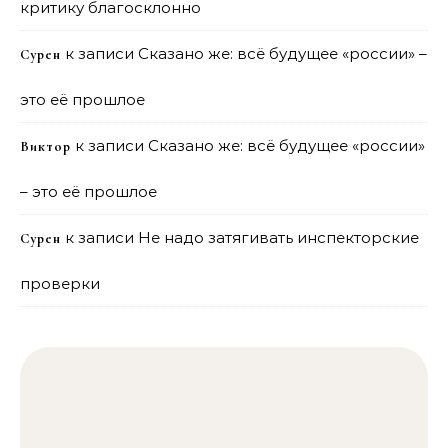
критику благосклонно
к записи
Сказано же: всё будущее «россии» –
Сурен
это её прошлое
к записи
Сказано же: всё будущее «россии»
Виктор
– это её прошлое
к записи
Не надо затягивать инспекторские
Сурен
проверки