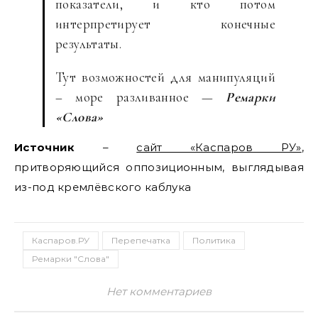
показатели, и кто потом
интерпретирует конечные
результаты.
Тут возможностей для манипуляций
– море разливанное —
Ремарки
«Слова»
Источник
–
сайт «Каспаров РУ»
,
притворяющийся оппозиционным, выглядывая
из-под кремлёвского каблука
Каспаров.РУ
Перепечатка
Политика
Ремарки "Слова"
Нет комментариев