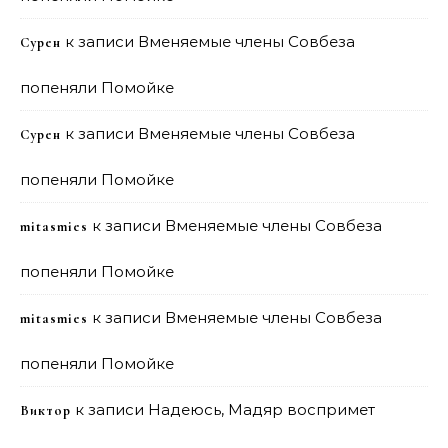
к записи
Вменяемые члены Совбеза
Сурен
попеняли Помойке
к записи
Вменяемые члены Совбеза
Сурен
попеняли Помойке
к записи
Вменяемые члены Совбеза
mitasmies
попеняли Помойке
к записи
Вменяемые члены Совбеза
mitasmies
попеняли Помойке
к записи
Надеюсь, Мадяр воспримет
Виктор