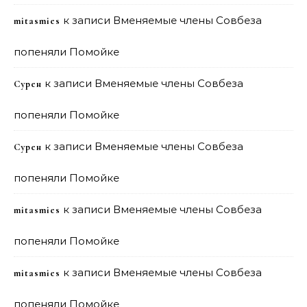
к записи
Вменяемые члены Совбеза
mitasmies
попеняли Помойке
к записи
Вменяемые члены Совбеза
Сурен
попеняли Помойке
к записи
Вменяемые члены Совбеза
Сурен
попеняли Помойке
к записи
Вменяемые члены Совбеза
mitasmies
попеняли Помойке
к записи
Вменяемые члены Совбеза
mitasmies
попеняли Помойке