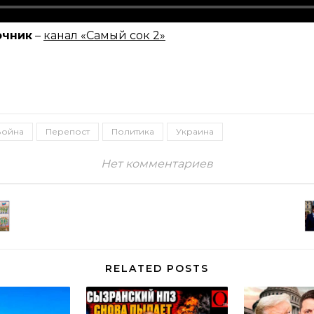
очник
–
канал «Самый сок 2»
Война
Перепост
Политика
Украина
Нет комментариев
RELATED POSTS