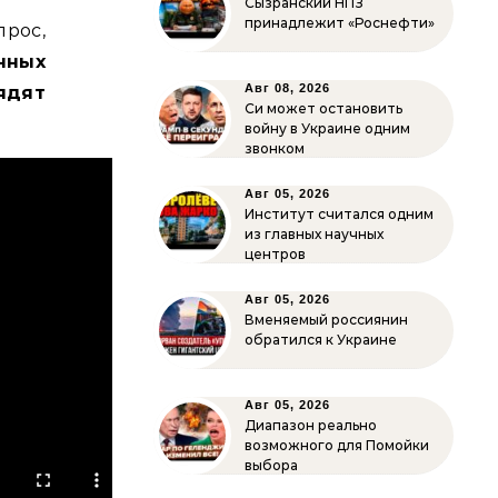
Сызранский НПЗ
принадлежит «Роснефти»
прос,
нных
Авг 08, 2026
ядят
Си может остановить
войну в Украине одним
звонком
Авг 05, 2026
Институт считался одним
из главных научных
центров
Авг 05, 2026
Вменяемый россиянин
обратился к Украине
Авг 05, 2026
Диапазон реально
возможного для Помойки
выбора