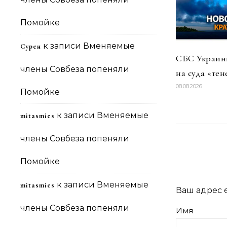
Помойке
к записи
Вменяемые
Сурен
СБС Украины
члены Совбеза попеняли
на суда «тен
08.08.2026
Помойке
к записи
Вменяемые
mitasmies
члены Совбеза попеняли
Помойке
к записи
Вменяемые
mitasmies
Ваш адрес e
члены Совбеза попеняли
Имя