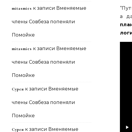
к записи
Вменяемые
“Пут
mitasmies
а д
члены Совбеза попеняли
пла
лог
Помойке
к записи
Вменяемые
mitasmies
члены Совбеза попеняли
Помойке
к записи
Вменяемые
Сурен
члены Совбеза попеняли
Помойке
к записи
Вменяемые
Сурен