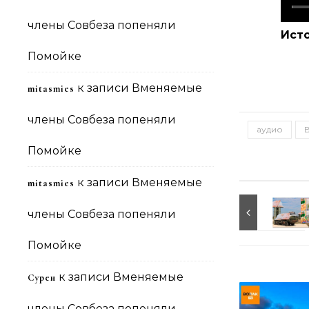
члены Совбеза попеняли
Ист
Помойке
к записи
Вменяемые
mitasmies
члены Совбеза попеняли
аудио
Помойке
к записи
Вменяемые
mitasmies
члены Совбеза попеняли
Помойке
к записи
Вменяемые
Сурен
члены Совбеза попеняли