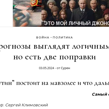
-
ВОЙНА
ПОЛИТИКА
рогнозы выглядят логичным
но есть две поправки
03.05.2024
- от
Сурен
тин” постоит на мавзолее и что дал
Самый 
ор:
Сергей Климовский