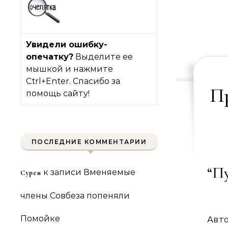
Увидели ошибку-
опечатку?
Выделите ее
мышкой и нажмите
Ctrl+Enter. Спасибо за
П
помощь сайту!
ПОСЛЕДНИЕ КОММЕНТАРИИ
“Пу
к записи
Вменяемые
Сурен
члены Совбеза попеняли
Помойке
Авт