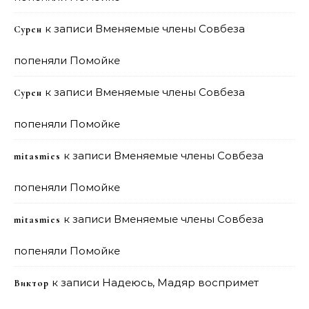
к записи
Вменяемые члены Совбеза
Сурен
попеняли Помойке
к записи
Вменяемые члены Совбеза
Сурен
попеняли Помойке
к записи
Вменяемые члены Совбеза
mitasmies
попеняли Помойке
к записи
Вменяемые члены Совбеза
mitasmies
попеняли Помойке
к записи
Надеюсь, Мадяр воспримет
Виктор