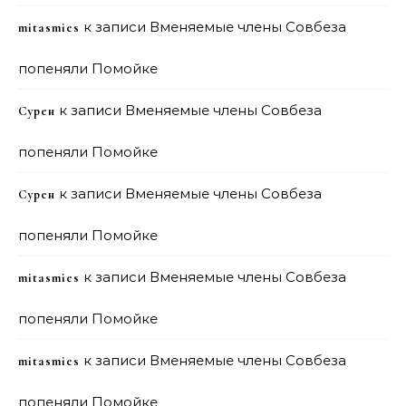
к записи
Вменяемые члены Совбеза
mitasmies
попеняли Помойке
к записи
Вменяемые члены Совбеза
Сурен
попеняли Помойке
к записи
Вменяемые члены Совбеза
Сурен
попеняли Помойке
к записи
Вменяемые члены Совбеза
mitasmies
попеняли Помойке
к записи
Вменяемые члены Совбеза
mitasmies
попеняли Помойке