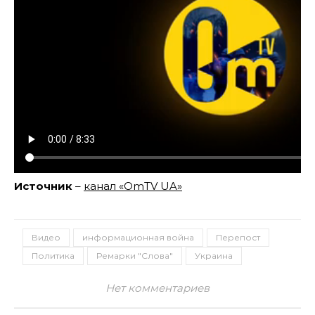
Источник
–
канал «OmTV UA»
Видео
информационная война
Перепост
Политика
Ремарки "Слова"
Украина
Нет комментариев