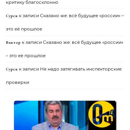
критику благосклонно
к записи
Сказано же: всё будущее «россии» –
Сурен
это её прошлое
к записи
Сказано же: всё будущее «россии»
Виктор
– это её прошлое
к записи
Не надо затягивать инспекторские
Сурен
проверки