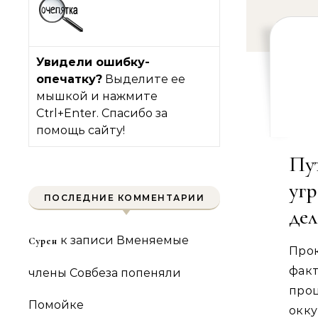
Увидели ошибку-
опечатку?
Выделите ее
мышкой и нажмите
Ctrl+Enter. Спасибо за
помощь сайту!
Пу
уг
ПОСЛЕДНИЕ КОММЕНТАРИИ
дел
к записи
Вменяемые
Сурен
Прок
фак
члены Совбеза попеняли
про
Помойке
окк