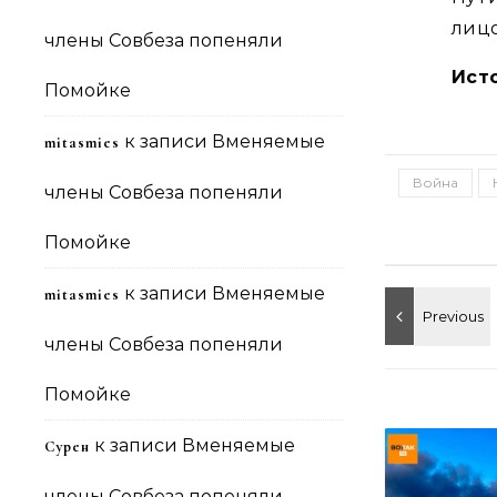
лиц
члены Совбеза попеняли
Ист
Помойке
к записи
Вменяемые
mitasmies
Война
члены Совбеза попеняли
Помойке
к записи
Вменяемые
mitasmies
члены Совбеза попеняли
Помойке
к записи
Вменяемые
Сурен
члены Совбеза попеняли