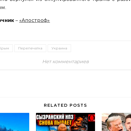
ом.
очник
–
«Апостроф»
Крым
Перепечатка
Украина
Нет комментариев
RELATED POSTS