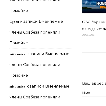
Помойке
к записи
Вменяемые
СБС Украины
Сурен
на суда «тен
члены Совбеза попеняли
08.08.2026
Помойке
к записи
Вменяемые
mitasmies
члены Совбеза попеняли
Помойке
Ваш адрес e
к записи
Вменяемые
mitasmies
Имя
члены Совбеза попеняли