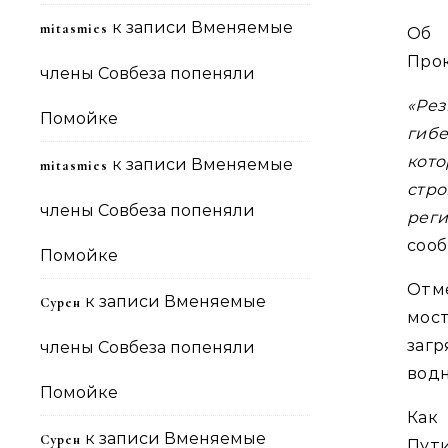
к записи
Вменяемые
mitasmies
Об 
Про
члены Совбеза попеняли
«Ре
Помойке
гибе
кот
к записи
Вменяемые
mitasmies
стр
члены Совбеза попеняли
реги
соо
Помойке
Отме
к записи
Вменяемые
Сурен
мос
загр
члены Совбеза попеняли
водн
Помойке
Как
к записи
Вменяемые
Сурен
Пут