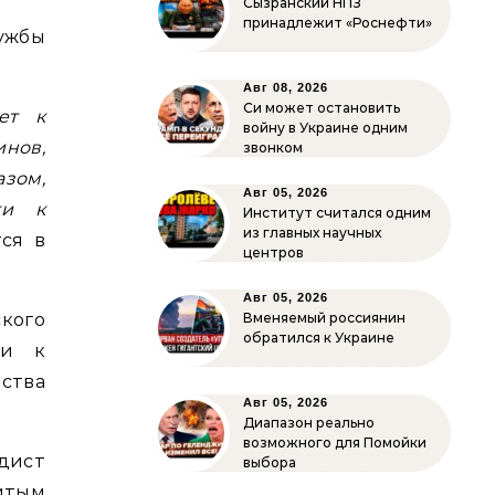
Сызранский НПЗ
принадлежит «Роснефти»
ужбы
Авг 08, 2026
Си может остановить
ет к
войну в Украине одним
инов,
звонком
зом,
Авг 05, 2026
ти к
Институт считался одним
из главных научных
тся в
центров
Авг 05, 2026
ского
Вменяемый россиянин
обратился к Украине
ти к
дства
Авг 05, 2026
Диапазон реально
возможного для Помойки
дист
выбора
итым