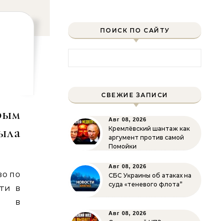
ПОИСК ПО САЙТУ
Найти:
СВЕЖИЕ ЗАПИСИ
рым
Авг 08, 2026
ыла
Кремлёвский шантаж как
аргумент против самой
Помойки
Авг 08, 2026
во по
СБС Украины об атаках на
суда «теневого флота”
ти в
та в
Авг 08, 2026