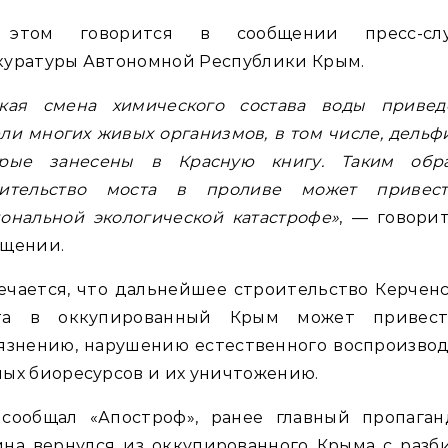
этом говорится в сообщении пресс-сл
куратуры Автономной Республики Крым.
зкая смена химического состава воды привед
ли многих живых организмов, в том числе, дельф
орые занесены в Красную книгу. Таким обра
оительство моста в проливе может привес
ональной экологической катастрофе»
, — говори
бщении.
чается, что дальнейшее строительство Керчен
та в оккупированный Крым может привес
язнению, нарушению естественного воспроизво
ых биоресурсов и их уничтожению.
 сообщал «Апостроф», ранее главный пропаган
ина вернулся из оккупированного Крыма с разб