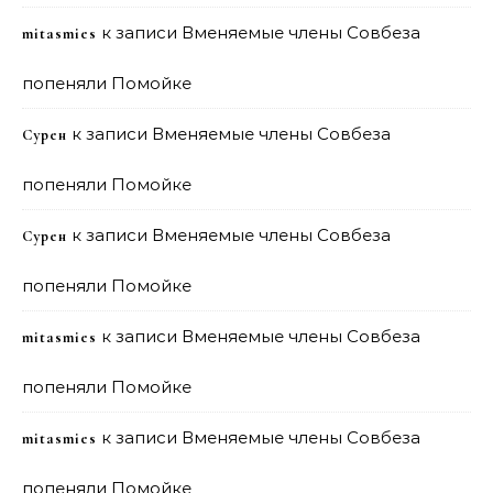
к записи
Вменяемые члены Совбеза
mitasmies
попеняли Помойке
к записи
Вменяемые члены Совбеза
Сурен
попеняли Помойке
к записи
Вменяемые члены Совбеза
Сурен
попеняли Помойке
к записи
Вменяемые члены Совбеза
mitasmies
попеняли Помойке
к записи
Вменяемые члены Совбеза
mitasmies
попеняли Помойке