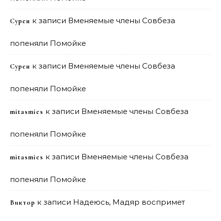
к записи
Вменяемые члены Совбеза
Сурен
попеняли Помойке
к записи
Вменяемые члены Совбеза
Сурен
попеняли Помойке
к записи
Вменяемые члены Совбеза
mitasmies
попеняли Помойке
к записи
Вменяемые члены Совбеза
mitasmies
попеняли Помойке
к записи
Надеюсь, Мадяр воспримет
Виктор