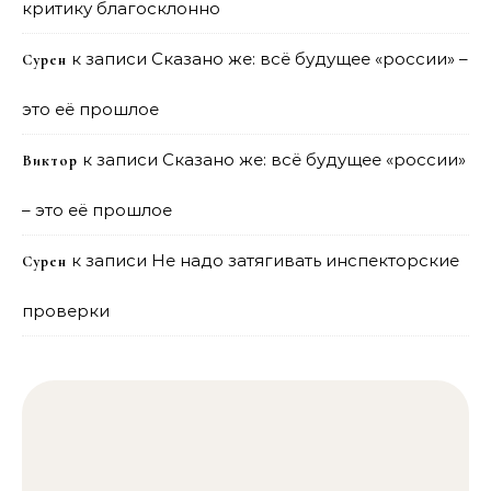
критику благосклонно
к записи
Сказано же: всё будущее «россии» –
Сурен
это её прошлое
к записи
Сказано же: всё будущее «россии»
Виктор
– это её прошлое
к записи
Не надо затягивать инспекторские
Сурен
проверки