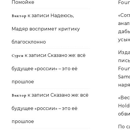
Помойке
Foun
«Сог
к записи
Надеюсь,
Виктор
ана
Мадяр воспримет критику
даб
усын
благосклонно
Изд
к записи
Сказано же: всё
Сурен
пись
будущее «россии» – это её
Fou
Samo
прошлое
наря
к записи
Сказано же: всё
Виктор
«Ве
Hol
будущее «россии» – это её
обви
прошлое
По с