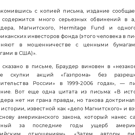
акомившись с копией письма, издание сообщает
 содержится много серьезных обвинений в а
удера, Магнитского, Hermitage Fund и одног
иканских инвесторов фонда (этого человека в п
иняют в мошенничестве с ценными бумага
гами в США)».
 сказано в письме, Браудер виновен в «незак
ме скупки акций «Газпрома» без разреш
вительства России» в 1999-2006 годах», — п
ание. Вот еще одна цитата из письма: «В ист
дера нет ни грана правды, но такова доктрина
 истории, известной как «дело Магнитского» и в
основу американского закона, который нанес с
ьный за последние годы ущерб америк
сийским отношениям». «Затем авторы пи