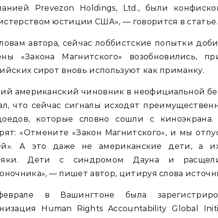
анией Prevezon Holdings, Ltd., были конфиск
стерством юстиции США», — говорится в статье.
ловам автора, сейчас лоббистские попытки доб
ены «Закона Магнитского» возобновились, пр
ийских сирот вновь используют как приманку.
кий американский чиновник в неофициальной бе
ал, что сейчас сигналы исходят преимуществен
доедов, которые словно сошли с киноэкрана.
рят: «Отмените «Закон Магнитского», и мы отп
ей». А это даже не американские дети, а и
ляки. Дети с синдромом Дауна и расщел
оночника», — пишет автор, цитируя слова источн
еврале в Вашингтоне была зарегистриро
низация Human Rights Accountability Global Initi