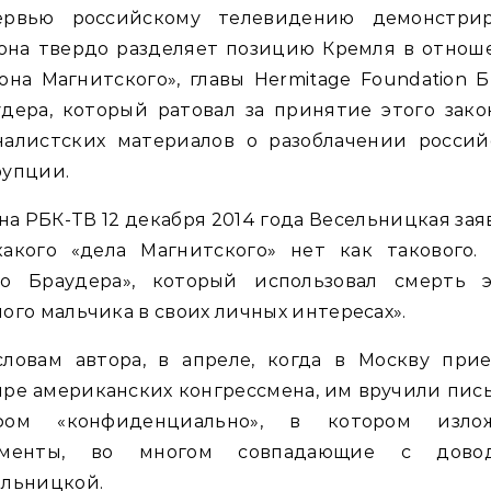
ервью российскому телевидению демонстрир
 она твердо разделяет позицию Кремля в отнош
она Магнитского», главы Hermitage Foundation 
дера, который ратовал за принятие этого зако
налистских материалов о разоблачении россий
рупции.
 на РБК-ТВ 12 декабря 2014 года Весельницкая зая
какого «дела Магнитского» нет как такового. 
ло Браудера», который использовал смерть э
ого мальчика в своих личных интересах».
словам автора, в апреле, когда в Москву прие
ре американских конгрессмена, им вручили пис
фом «конфиденциально», в котором изло
ументы, во многом совпадающие с дово
ельницкой.