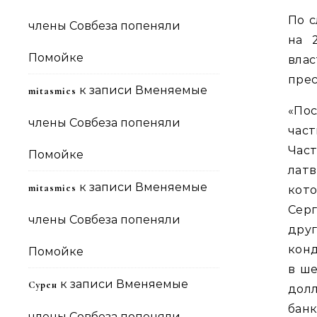
По с
члены Совбеза попеняли
на 
Помойке
вла
прес
к записи
Вменяемые
mitasmies
«По
члены Совбеза попеняли
част
Час
Помойке
латв
к записи
Вменяемые
mitasmies
кот
Сер
члены Совбеза попеняли
дру
кон
Помойке
в ше
к записи
Вменяемые
Сурен
дол
бан
члены Совбеза попеняли