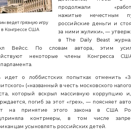
продолжали «работа
нажитые нечестным п
ин ведет грязную игру
российские деньги и сто
в Конгрессе США
за ними жулики», — утвер
в The Daily Beast журна
кл Вейсс. По словам автора, этим уси
ействуют некоторые члены Конгресса С
парламента.
ь идет о лоббистских попытках отменить «З
итского» («названный в честь московского налог
ста, который вскрыл массивную коррупцию и,
рждается, погиб за этот «грех», — поясняет авто
ет на принятие этого закона в США Ро
дприняла контрмеры, в том числе запре
иканцам усыновлять российских детей.