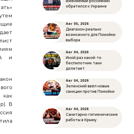
Вменяемый россиянин
обратился к Украине
ть»
утем
ящие
Авг 05, 2026
Диапазон реально
ждает
возможного для Помойки
выбора
лист
лиям
Авг 04, 2026
ША и
Иной раз какой-то
беспилотник таки
долетает
акон
Авг 04, 2026
Зеленский ввёл новые
ового
санкции против Помойки
 как
р). В
Авг 04, 2026
ссия
Санитарно-гигиенические
работы в Крыму
тила