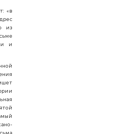
: «в
дрес
о из
исьме
ми и
онной
ения
ишет
ории
льная
зятой
амый
ано-
сьма