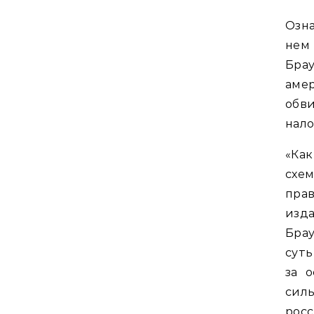
Озн
нем
Бра
амер
обв
нало
«Как
схе
пра
изд
Брау
суть
за 
сил
рос