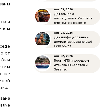
ованы
Авг 03, 2026
Детальнее о
последствиях обстрела
иться
смотрите в сюжете
ичем
Авг 03, 2026
Денацифицировано и
демилитаризовано ещё
седе
1390 орков
но от
Авг 02, 2026
 Они
Горит НПЗ и аэродром.
Атакованы Саратов и
устим
Энгельс
х же
иной
ика.
вана
ative