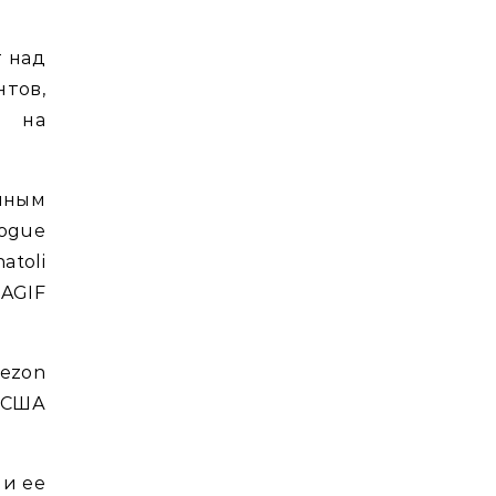
т над
тов,
а на
нным
logue
toli
RAGIF
ezon
 США
 и ее