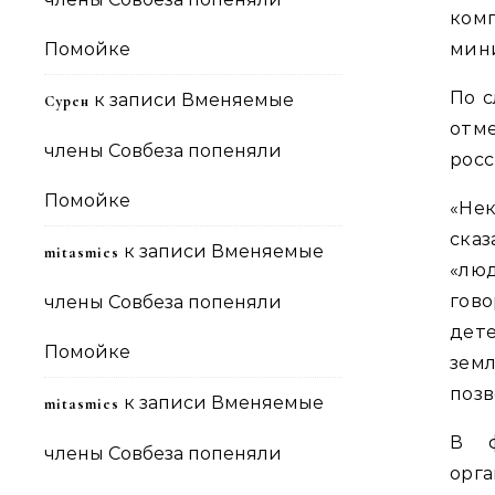
комп
Помойке
мини
По с
к записи
Вменяемые
Сурен
отм
члены Совбеза попеняли
росс
Помойке
«Не
сказ
к записи
Вменяемые
mitasmies
«лю
гово
члены Совбеза попеняли
дет
Помойке
зем
позв
к записи
Вменяемые
mitasmies
В ф
члены Совбеза попеняли
орга