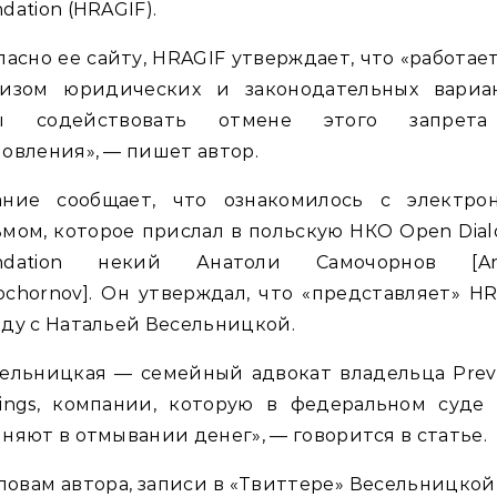
dation (HRAGIF).
ласно ее сайту, HRAGIF утверждает, что «работае
лизом юридических и законодательных вариан
ы содействовать отмене этого запрет
овления», — пишет автор.
ание сообщает, что ознакомилось с электро
мом, которое прислал в польскую НКО Open Dia
ndation некий Анатоли Самочорнов [Ana
chornov]. Он утверждал, что «представляет» H
ду с Натальей Весельницкой.
сельницкая — семейный адвокат владельца Prev
dings, компании, которую в федеральном суде
няют в отмывании денег», — говорится в статье.
ловам автора, записи в «Твиттере» Весельницкой