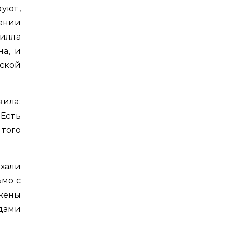
уют,
ении
Билла
на, и
ской
вила:
Есть
того
хали
ьмо с
жены
дами