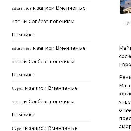
к записи
Вменяемые
mitasmies
члены Совбеза попеняли
Пут
Помойке
к записи
Вменяемые
Май
mitasmies
сод
члены Совбеза попеняли
Евро
Помойке
Реч
Магн
к записи
Вменяемые
Сурен
юри
члены Совбеза попеняли
утве
отв
Помойке
пре
амер
к записи
Вменяемые
Сурен