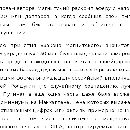
ловам автора, Магнитский раскрыл аферу с нал
230 млн долларов, а когда сообщил свои вы
стям, сам был арестован и обвинен в 
туплении.
сле принятия «Закона Магнитского» значител
ь украденных 230 млн была найдена или заморо
ть средств находилась на счетах в швейцарск
ийских банках, другая часть — в офшорных компа
орыми формально «владел» российский виолонче
гей Ролдугин (по случайному совпадению, лу
г Путина), а еще одна часть даже была вложе
доминиумы на Манхэттене, цена которых выража
стизначных цифрах. Эти активы примерно на 1
ларов, в том числе наличные, размещенны
ковских счетах в США, контролируемых кипр