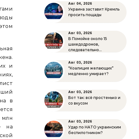
Авг 04, 2026
огами
Украина заставит Кремль
просить пощады
воды
этом
Авг 03, 2026
В Помойке около 15
шахедодромов,
ьная
следовательно…
жена.
Авг 03, 2026
их и
“Коалиция желающих”
медленно умирает?
ниях,
лист
чший
Авг 03, 2026
Вот так: всё простенько и
на в
со вкусом
ется
4 млн
Авг 03, 2026
е на
Удар по НАТО украинским
беспилотником?
ской