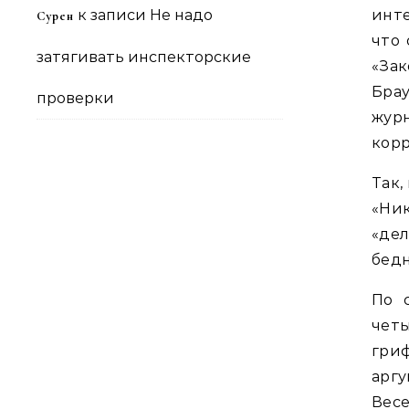
к записи
Не надо
инт
Сурен
что
затягивать инспекторские
«Зак
Брау
проверки
жур
кор
Так,
«Ни
«де
бедн
По 
четы
гри
арг
Вес