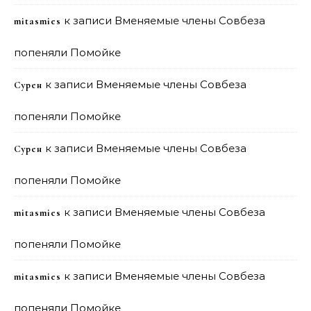
к записи
Вменяемые члены Совбеза
mitasmies
попеняли Помойке
к записи
Вменяемые члены Совбеза
Сурен
попеняли Помойке
к записи
Вменяемые члены Совбеза
Сурен
попеняли Помойке
к записи
Вменяемые члены Совбеза
mitasmies
попеняли Помойке
к записи
Вменяемые члены Совбеза
mitasmies
попеняли Помойке