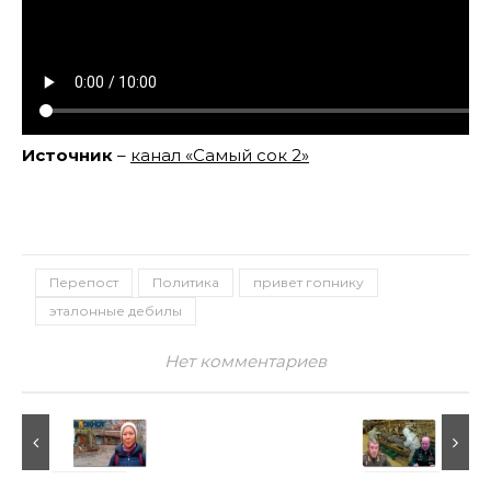
Источник
–
канал «Самый сок 2»
Перепост
Политика
привет гопнику
эталонные дебилы
Нет комментариев