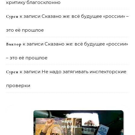
критику благосклонно
к записи
Сказано же: всё будущее «россии» –
Сурен
это её прошлое
к записи
Сказано же: всё будущее «россии»
Виктор
– это её прошлое
к записи
Не надо затягивать инспекторские
Сурен
проверки