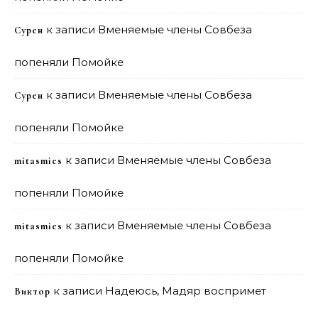
к записи
Вменяемые члены Совбеза
Сурен
попеняли Помойке
к записи
Вменяемые члены Совбеза
Сурен
попеняли Помойке
к записи
Вменяемые члены Совбеза
mitasmies
попеняли Помойке
к записи
Вменяемые члены Совбеза
mitasmies
попеняли Помойке
к записи
Надеюсь, Мадяр воспримет
Виктор