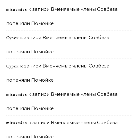
к записи
Вменяемые члены Совбеза
mitasmies
попеняли Помойке
к записи
Вменяемые члены Совбеза
Сурен
попеняли Помойке
к записи
Вменяемые члены Совбеза
Сурен
попеняли Помойке
к записи
Вменяемые члены Совбеза
mitasmies
попеняли Помойке
к записи
Вменяемые члены Совбеза
mitasmies
попеняли Помойке