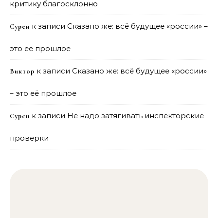
критику благосклонно
к записи
Сказано же: всё будущее «россии» –
Сурен
это её прошлое
к записи
Сказано же: всё будущее «россии»
Виктор
– это её прошлое
к записи
Не надо затягивать инспекторские
Сурен
проверки