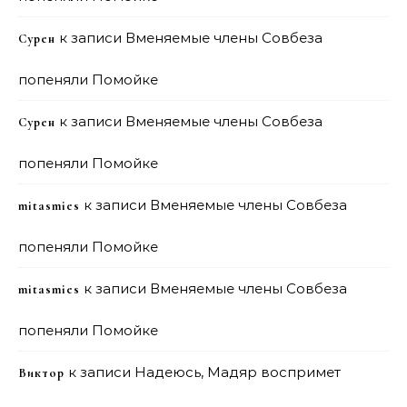
к записи
Вменяемые члены Совбеза
Сурен
попеняли Помойке
к записи
Вменяемые члены Совбеза
Сурен
попеняли Помойке
к записи
Вменяемые члены Совбеза
mitasmies
попеняли Помойке
к записи
Вменяемые члены Совбеза
mitasmies
попеняли Помойке
к записи
Надеюсь, Мадяр воспримет
Виктор