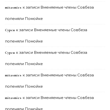
к записи
Вменяемые члены Совбеза
mitasmies
попеняли Помойке
к записи
Вменяемые члены Совбеза
Сурен
попеняли Помойке
к записи
Вменяемые члены Совбеза
Сурен
попеняли Помойке
к записи
Вменяемые члены Совбеза
mitasmies
попеняли Помойке
к записи
Вменяемые члены Совбеза
mitasmies
попеняли Помойке