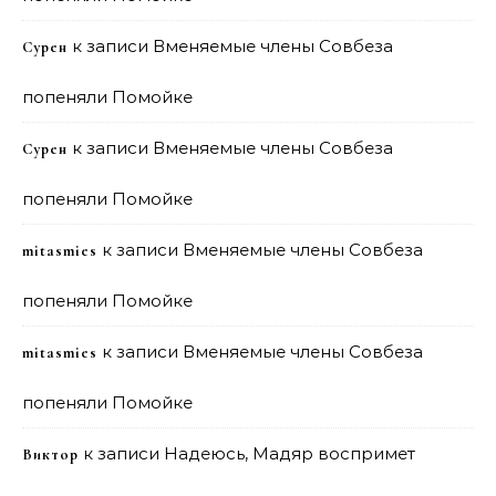
к записи
Вменяемые члены Совбеза
Сурен
попеняли Помойке
к записи
Вменяемые члены Совбеза
Сурен
попеняли Помойке
к записи
Вменяемые члены Совбеза
mitasmies
попеняли Помойке
к записи
Вменяемые члены Совбеза
mitasmies
попеняли Помойке
к записи
Надеюсь, Мадяр воспримет
Виктор