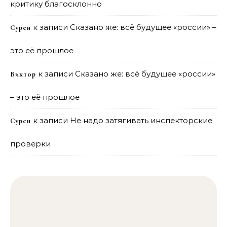
критику благосклонно
к записи
Сказано же: всё будущее «россии» –
Сурен
это её прошлое
к записи
Сказано же: всё будущее «россии»
Виктор
– это её прошлое
к записи
Не надо затягивать инспекторские
Сурен
проверки