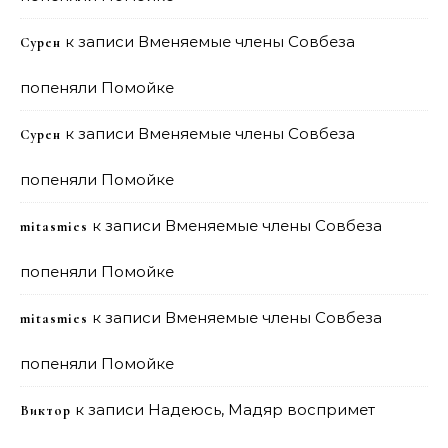
к записи
Вменяемые члены Совбеза
Сурен
попеняли Помойке
к записи
Вменяемые члены Совбеза
Сурен
попеняли Помойке
к записи
Вменяемые члены Совбеза
mitasmies
попеняли Помойке
к записи
Вменяемые члены Совбеза
mitasmies
попеняли Помойке
к записи
Надеюсь, Мадяр воспримет
Виктор