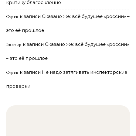
критику благосклонно
к записи
Сказано же: всё будущее «россии» –
Сурен
это её прошлое
к записи
Сказано же: всё будущее «россии»
Виктор
– это её прошлое
к записи
Не надо затягивать инспекторские
Сурен
проверки