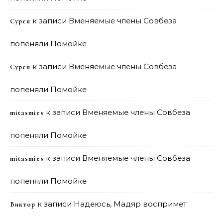
к записи
Вменяемые члены Совбеза
Сурен
попеняли Помойке
к записи
Вменяемые члены Совбеза
Сурен
попеняли Помойке
к записи
Вменяемые члены Совбеза
mitasmies
попеняли Помойке
к записи
Вменяемые члены Совбеза
mitasmies
попеняли Помойке
к записи
Надеюсь, Мадяр воспримет
Виктор