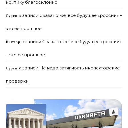
критику благосклонно
к записи
Сказано же: всё будущее «россии» –
Сурен
это её прошлое
к записи
Сказано же: всё будущее «россии»
Виктор
– это её прошлое
к записи
Не надо затягивать инспекторские
Сурен
проверки