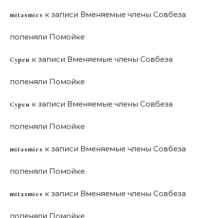
к записи
Вменяемые члены Совбеза
mitasmies
попеняли Помойке
к записи
Вменяемые члены Совбеза
Сурен
попеняли Помойке
к записи
Вменяемые члены Совбеза
Сурен
попеняли Помойке
к записи
Вменяемые члены Совбеза
mitasmies
попеняли Помойке
к записи
Вменяемые члены Совбеза
mitasmies
попеняли Помойке