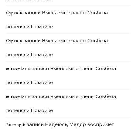
к записи
Вменяемые члены Совбеза
Сурен
попеняли Помойке
к записи
Вменяемые члены Совбеза
Сурен
попеняли Помойке
к записи
Вменяемые члены Совбеза
mitasmies
попеняли Помойке
к записи
Вменяемые члены Совбеза
mitasmies
попеняли Помойке
к записи
Надеюсь, Мадяр воспримет
Виктор