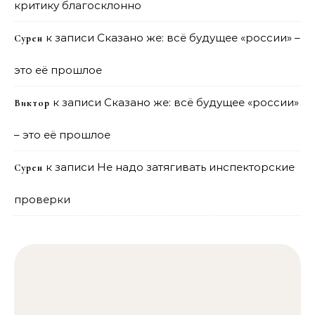
критику благосклонно
к записи
Сказано же: всё будущее «россии» –
Сурен
это её прошлое
к записи
Сказано же: всё будущее «россии»
Виктор
– это её прошлое
к записи
Не надо затягивать инспекторские
Сурен
проверки