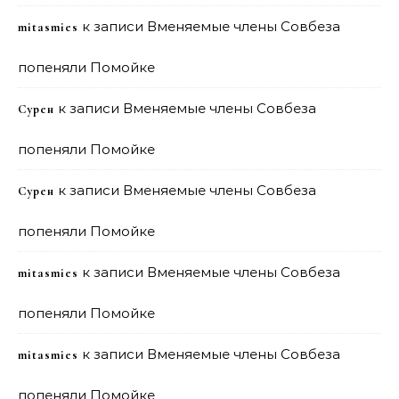
к записи
Вменяемые члены Совбеза
mitasmies
попеняли Помойке
к записи
Вменяемые члены Совбеза
Сурен
попеняли Помойке
к записи
Вменяемые члены Совбеза
Сурен
попеняли Помойке
к записи
Вменяемые члены Совбеза
mitasmies
попеняли Помойке
к записи
Вменяемые члены Совбеза
mitasmies
попеняли Помойке