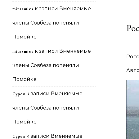
к записи
Вменяемые
mitasmies
члены Совбеза попеняли
Рос
Помойке
к записи
Вменяемые
mitasmies
Росс
члены Совбеза попеняли
Авт
Помойке
к записи
Вменяемые
Сурен
члены Совбеза попеняли
Помойке
к записи
Вменяемые
Сурен