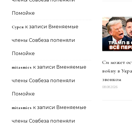
Помойке
к записи
Вменяемые
Сурен
члены Совбеза попеняли
Помойке
Си может ос
к записи
Вменяемые
mitasmies
войну в Укр
звонком
члены Совбеза попеняли
08.08.2026
Помойке
к записи
Вменяемые
mitasmies
члены Совбеза попеняли