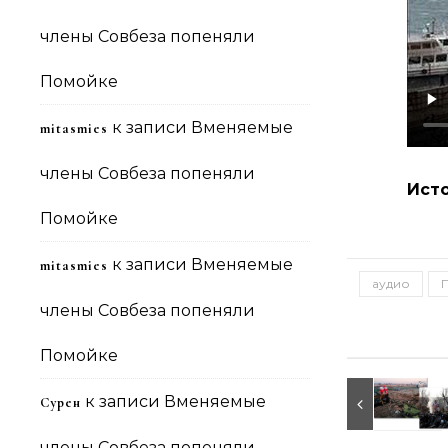
члены Совбеза попеняли
Помойке
к записи
Вменяемые
mitasmies
члены Совбеза попеняли
Ист
Помойке
к записи
Вменяемые
mitasmies
аудио
члены Совбеза попеняли
Помойке
к записи
Вменяемые
Сурен
члены Совбеза попеняли