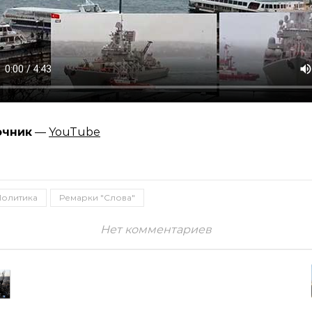
очник
—
YouTube
Политика
Ремарки "Слова"
Нет комментариев