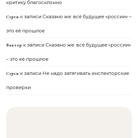
критику благосклонно
к записи
Сказано же: всё будущее «россии» –
Сурен
это её прошлое
к записи
Сказано же: всё будущее «россии»
Виктор
– это её прошлое
к записи
Не надо затягивать инспекторские
Сурен
проверки