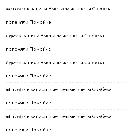
к записи
Вменяемые члены Совбеза
mitasmies
попеняли Помойке
к записи
Вменяемые члены Совбеза
Сурен
попеняли Помойке
к записи
Вменяемые члены Совбеза
Сурен
попеняли Помойке
к записи
Вменяемые члены Совбеза
mitasmies
попеняли Помойке
к записи
Вменяемые члены Совбеза
mitasmies
попеняли Помойке