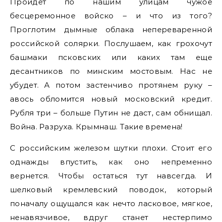
Пройдет по нашим улицам чужое
бесцеремонное войско – и что из того?
Проглотим дымные облака непереваренной
российской солярки. Послушаем, как грохочут
башмаки псковских или каких там еще
десантников по минским мостовым. Нас не
убудет. А потом застенчиво протянем руку –
авось обломится новый московский кредит.
Рубля три – больше Путин не даст, сам обнищал.
Война. Разруха. Крымнаш. Такие времена!
С российским железом шутки плохи. Стоит его
однажды впустить, как оно непременно
вернется. Чтобы остаться тут навсегда. И
шелковый кремлевский поводок, который
поначалу ощущался как нечто ласковое, мягкое,
ненавязчивое, вдруг станет нестерпимо