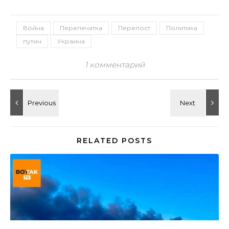
Война
Перепечатка
Перепост
Политика
путин
Украина
1 комментарий
RELATED POSTS