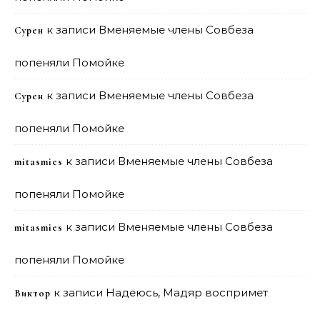
к записи
Вменяемые члены Совбеза
Сурен
попеняли Помойке
к записи
Вменяемые члены Совбеза
Сурен
попеняли Помойке
к записи
Вменяемые члены Совбеза
mitasmies
попеняли Помойке
к записи
Вменяемые члены Совбеза
mitasmies
попеняли Помойке
к записи
Надеюсь, Мадяр воспримет
Виктор