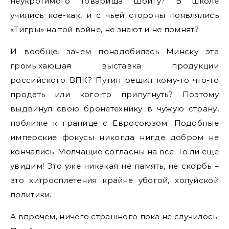
неукротимого товарища Шойгу? В школе
учились кое-как, и с чьей стороны появлялись
«Тигры» на той войне, не знают и не помнят?
И вообще, зачем понадобилась Минску эта
громыхающая выставка продукции
российского ВПК? Путин решил кому-то что-то
продать или кого-то припугнуть? Поэтому
выдвинул свою бронетехнику в чужую страну,
поближе к границе с Евросоюзом. Подобные
имперские фокусы никогда нигде добром не
кончались. Молчащие согласны на всё. То ли еще
увидим! Это уже никакая не память, не скорбь –
это хитросплетения крайне убогой, холуйской
политики.
А впрочем, ничего страшного пока не случилось.