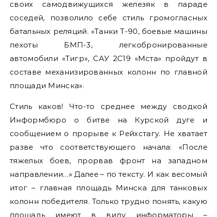
своих самодвижущихся железяк в параде
соседей, позволило себе стиль громогласных
батальных реляций. «Танки Т-90, боевые машины
пехоты БМП-3, легкобронированные
автомобили «Тигр», САУ 2С19 «Мста» пройдут в
составе механизированных колонн по главной
площади Минска».
Стиль каков! Что-то среднее между сводкой
Информбюро о битве на Курской дуге и
сообщением о прорыве к Рейхстагу. Не хватает
разве что соответствующего начала: «После
тяжелых боев, прорвав фронт на западном
направлении…» Далее – по тексту. И как весомый
итог – главная площадь Минска для танковых
колонн победителя. Только трудно понять, какую
площадь имеют в виду информаторы –