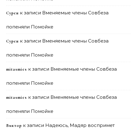
к записи
Вменяемые члены Совбеза
Сурен
попеняли Помойке
к записи
Вменяемые члены Совбеза
Сурен
попеняли Помойке
к записи
Вменяемые члены Совбеза
mitasmies
попеняли Помойке
к записи
Вменяемые члены Совбеза
mitasmies
попеняли Помойке
к записи
Надеюсь, Мадяр воспримет
Виктор