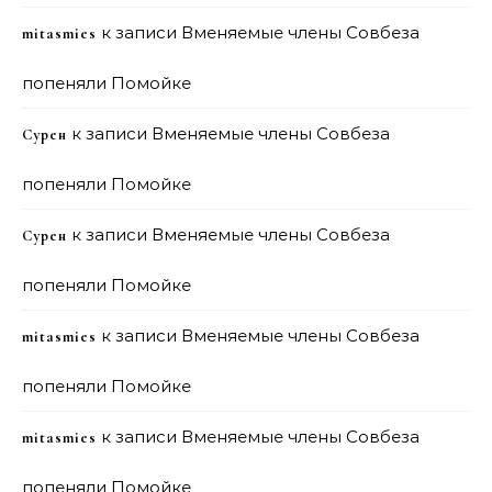
к записи
Вменяемые члены Совбеза
mitasmies
попеняли Помойке
к записи
Вменяемые члены Совбеза
Сурен
попеняли Помойке
к записи
Вменяемые члены Совбеза
Сурен
попеняли Помойке
к записи
Вменяемые члены Совбеза
mitasmies
попеняли Помойке
к записи
Вменяемые члены Совбеза
mitasmies
попеняли Помойке