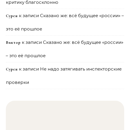
критику благосклонно
к записи
Сказано же: всё будущее «россии» –
Сурен
это её прошлое
к записи
Сказано же: всё будущее «россии»
Виктор
– это её прошлое
к записи
Не надо затягивать инспекторские
Сурен
проверки