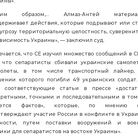
ины».
ким образом,… Алмаз-Антей материа
держивает действия, которые подрывают или ст
угрозу территориальную целостность, суверени
висимость Украины», — заключил суд.
чается, что СЕ изучил множество сообщений в 
, что сепаратисты сбивали украинские самоле
толеты, в том числе транспортный лайнер,
шении которого погибли 49 украинских солдат.
л соответствующие статьи в прессе «достат
кретными, точными и последовательными в том,
ается фактов», которые, по мнению с
тверждают участие России в конфликте в Украи
тности, путем поставки вооружений и вое
ики для сепаратистов на востоке Украины».