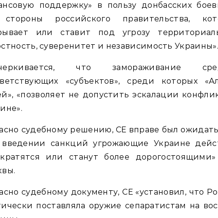
ансовую поддержку» в пользу донбасских боев
 стороны российского правительства, кот
рывает или ставит под угрозу территориал
стность, суверенитет и независимость Украины»
черкивается, что замораживание сре
тветствующих «субъектов», среди которых «Ал
й», «позволяет не допустить эскалации конфли
ине».
асно судебному решению, СЕ вправе был ожидать
 введении санкций угрожающие Украине дейс
екратятся или станут более дорогостоящими»
квы.
асно судебному документу, СЕ «установил, что Р
ически поставляла оружие сепаратистам на во