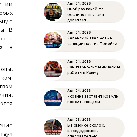
ении
Авг 04, 2026
Иной раз какой-то
торых
беспилотник таки
долетает
ьную
ы. В
Авг 04, 2026
ства
Зеленский ввёл новые
санкции против Помойки
ся в
Авг 04, 2026
Санитарно-гигиенические
опы,
работы в Крыму
ком.
твом
Авг 04, 2026
ния,
Украина заставит Кремль
просить пощады
ются
Авг 03, 2026
ение
В Помойке около 15
шахедодромов,
твуя
следовательно…