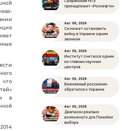
Сызранский НПЗ
шной
принадлежит «Роснефти»
маз-
вании
Авг 08, 2026
анция
Си может остановить
войну в Украине одним
ляет
звонком
нные
Авг 05, 2026
Институт считался одним
из главных научных
вести
центров
ного
Авг 05, 2026
 что
Вменяемый россиянин
тей»
обратился к Украине
ем в
нной
Авг 05, 2026
Диапазон реально
возможного для Помойки
выбора
 2014