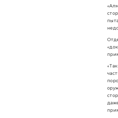
«Алм
сто
пы
недо
Отде
«док
прим
«Та
част
пор
ору
стор
даж
прим