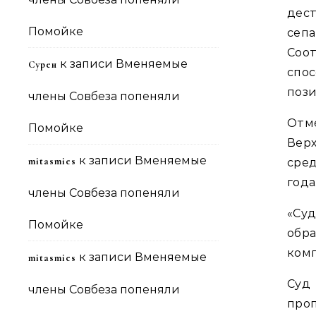
дес
Помойке
сепа
Соот
к записи
Вменяемые
Сурен
спо
пози
члены Совбеза попеняли
Отм
Помойке
Вер
к записи
Вменяемые
mitasmies
сре
года
члены Совбеза попеняли
«Су
Помойке
обр
комп
к записи
Вменяемые
mitasmies
Суд
члены Совбеза попеняли
про