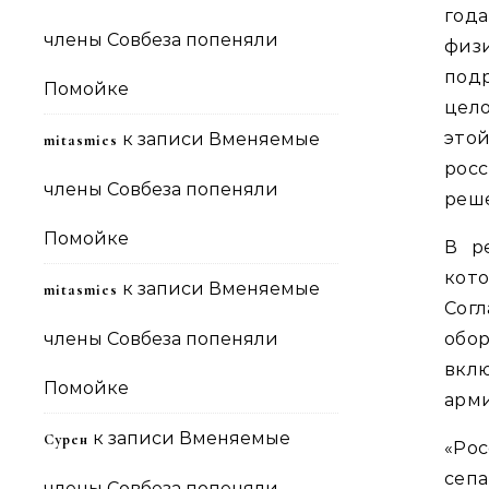
год
члены Совбеза попеняли
физи
под
Помойке
цел
это
к записи
Вменяемые
mitasmies
рос
члены Совбеза попеняли
реше
Помойке
В р
кот
к записи
Вменяемые
mitasmies
Сог
члены Совбеза попеняли
обо
вкл
Помойке
арм
к записи
Вменяемые
Сурен
«Ро
сеп
члены Совбеза попеняли