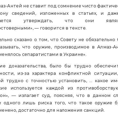
аз-Антей не ставит под сомнение чисто фактич
рону сведений, изложенных в статьях, и даж
тается утверждать, что они являю
стоверными», — говорится в тексте.
льно сказано о том, что Совету не обязательно
азывать, что оружие, производимое в Алмаз-А
енялось сепаратистами в Украине».
кие доказательства, было бы трудно обеспечит
ности, из-за характера конфликтной ситуации
ой трудно с точностью установить, … какое им
жие используется каждой из противоборству
он», — излагает суд, поясняя, что в данном с
е одного лишь риска того, что такое оружие б
енено, достаточно для наложения санкций.