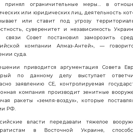
а принял ограничительные меры… в отнош
ческих или юридических лиц, деятельность ко
рывает или ставит под угрозу территориал
остность, суверенитет и независимость Украин
й связи Совет постановил заморозить сред
сийской компании Алмаз-Антей», — говорит
нии суда.
ешении приводится аргументация Совета Евр
орый по данному делу выступает ответчи
ласно заявлению СЕ, контролируемая государс
ронная компания производит зенитные вооруже
ючая ракеты «земля-воздух», которые поставля
ии РФ.
ссийские власти передавали тяжелое вооруж
аратистам в Восточной Украине, способс