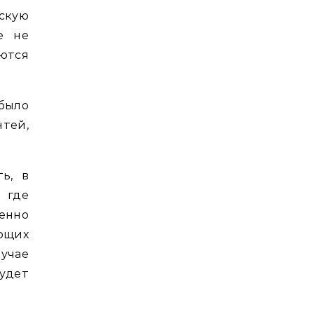
ескую
е не
тся
 было
нтей,
ь, в
, где
енно
ющих
лучае
удет