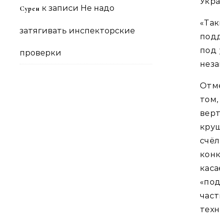
Укра
к записи
Не надо
Сурен
«Та
затягивать инспекторские
под
под 
проверки
неза
Отме
том
вер
кру
счё
кон
кас
«под
час
техн