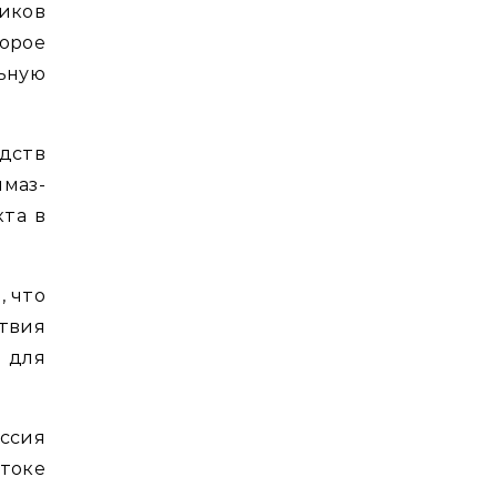
иков
орое
ьную
.
дств
маз-
кта в
, что
твия
 для
оссия
стоке