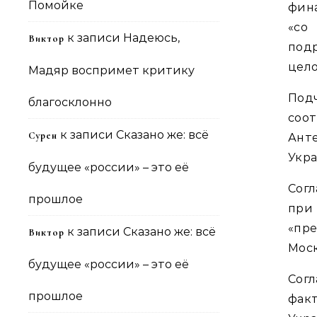
Помойке
фин
«со
к записи
Надеюсь,
Виктор
под
цело
Мадяр воспримет критику
Под
благосклонно
соо
к записи
Сказано же: всё
Сурен
Анте
Укра
будущее «россии» – это её
Согл
прошлое
при
«пр
к записи
Сказано же: всё
Виктор
Мос
будущее «россии» – это её
Согл
прошлое
факт