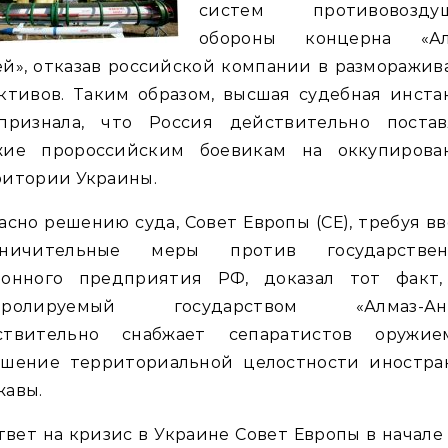
систем противовозду
обороны концерна «Ал
й», отказав российской компании в разморажи
ктивов. Таким образом, высшая судебная инст
признала, что Россия действительно постав
жие пророссийским боевикам на оккупирова
ритории Украины.
асно решению суда, Совет Европы (СЕ), требуя в
аничительные меры против государствен
ронного предприятия РФ, доказал тот факт,
тролируемый государством «Алмаз-Ан
ствительно снабжает сепаратистов оружи
ушение территориальной целостности иностра
жавы.
твет на кризис в Украине Совет Европы в начале