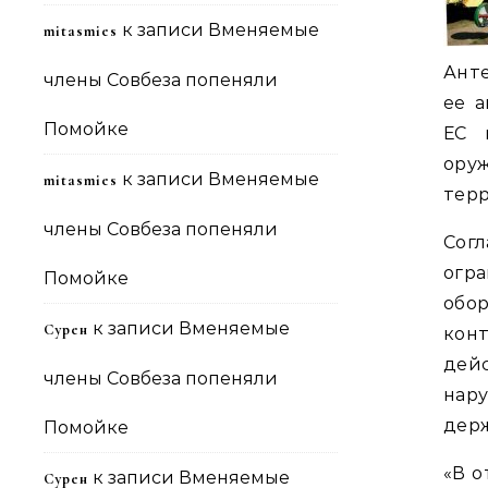
к записи
Вменяемые
mitasmies
Анте
члены Совбеза попеняли
ее а
Помойке
ЕС 
ору
к записи
Вменяемые
mitasmies
тер
члены Совбеза попеняли
Согл
огр
Помойке
обо
к записи
Вменяемые
Сурен
кон
дей
члены Совбеза попеняли
нар
дер
Помойке
«В о
к записи
Вменяемые
Сурен