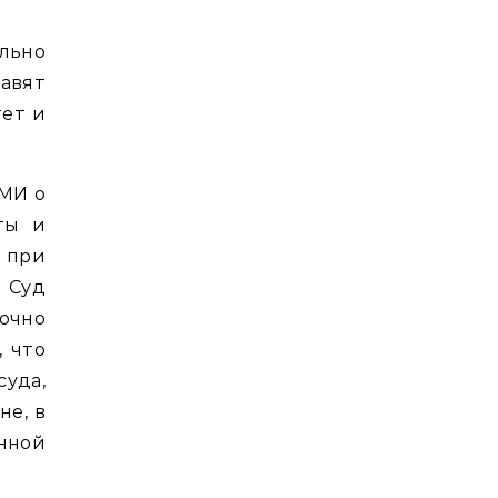
льно
авят
тет и
СМИ о
ты и
 при
 Суд
очно
 что
уда,
не, в
нной