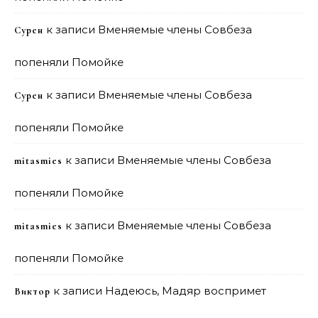
к записи
Вменяемые члены Совбеза
Сурен
попеняли Помойке
к записи
Вменяемые члены Совбеза
Сурен
попеняли Помойке
к записи
Вменяемые члены Совбеза
mitasmies
попеняли Помойке
к записи
Вменяемые члены Совбеза
mitasmies
попеняли Помойке
к записи
Надеюсь, Мадяр воспримет
Виктор