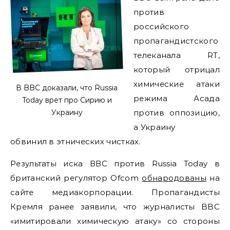
против
российского
пропагандистского
телеканала RT,
который отрицал
химические атаки
В BBC доказали, что Russia
режима Асада
Today врет про Сирию и
Украину
против оппозицию,
а Украину
обвинил в этнических чистках.
Результаты иска ВВС против Russia Today в
британский регулятор Ofcom
обнародованы
на
сайте медиакорпорации. Пропагандисты
Кремля ранее заявили, что журналисты BBC
«имитировали химическую атаку» со стороны