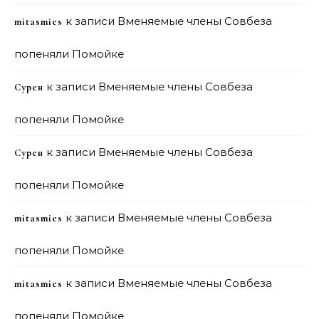
к записи
Вменяемые члены Совбеза
mitasmies
попеняли Помойке
к записи
Вменяемые члены Совбеза
Сурен
попеняли Помойке
к записи
Вменяемые члены Совбеза
Сурен
попеняли Помойке
к записи
Вменяемые члены Совбеза
mitasmies
попеняли Помойке
к записи
Вменяемые члены Совбеза
mitasmies
попеняли Помойке