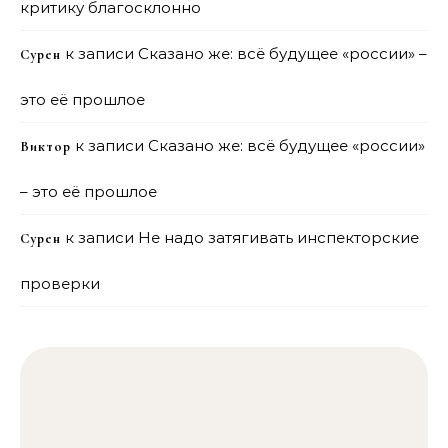
критику благосклонно
к записи
Сказано же: всё будущее «россии» –
Сурен
это её прошлое
к записи
Сказано же: всё будущее «россии»
Виктор
– это её прошлое
к записи
Не надо затягивать инспекторские
Сурен
проверки