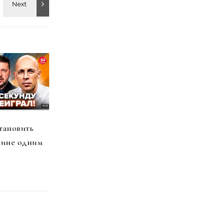
тановить
аине одним