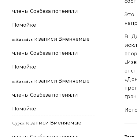
соот
члены Совбеза попеняли
Это
напр
Помойке
В Д
к записи
Вменяемые
mitasmies
иск
члены Совбеза попеняли
воо
«Изв
Помойке
отс
«До
к записи
Вменяемые
mitasmies
проп
члены Совбеза попеняли
гра
Помойке
Ист
к записи
Вменяемые
Сурен
члены Совбеза попеняли