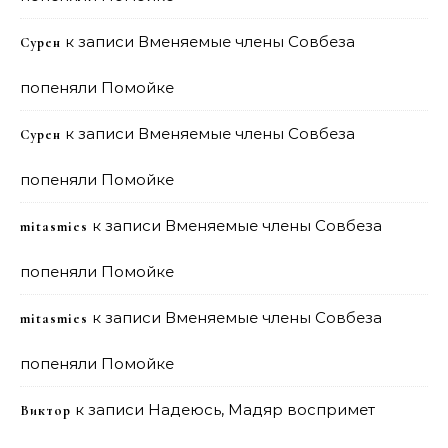
к записи
Вменяемые члены Совбеза
Сурен
попеняли Помойке
к записи
Вменяемые члены Совбеза
Сурен
попеняли Помойке
к записи
Вменяемые члены Совбеза
mitasmies
попеняли Помойке
к записи
Вменяемые члены Совбеза
mitasmies
попеняли Помойке
к записи
Надеюсь, Мадяр воспримет
Виктор