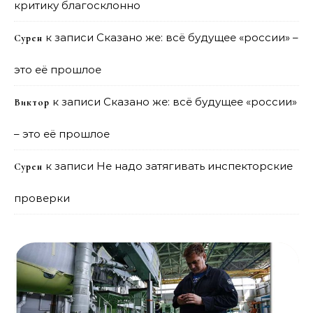
критику благосклонно
к записи
Сказано же: всё будущее «россии» –
Сурен
это её прошлое
к записи
Сказано же: всё будущее «россии»
Виктор
– это её прошлое
к записи
Не надо затягивать инспекторские
Сурен
проверки