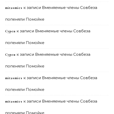
к записи
Вменяемые члены Совбеза
mitasmies
попеняли Помойке
к записи
Вменяемые члены Совбеза
Сурен
попеняли Помойке
к записи
Вменяемые члены Совбеза
Сурен
попеняли Помойке
к записи
Вменяемые члены Совбеза
mitasmies
попеняли Помойке
к записи
Вменяемые члены Совбеза
mitasmies
попеняли Помойке