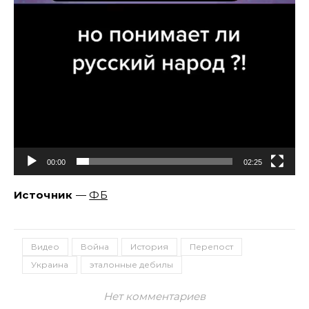
00:00
02:25
Источник
—
ФБ
Видео
Война
История
Перепост
Украина
эталонные дебилы
Нет комментариев