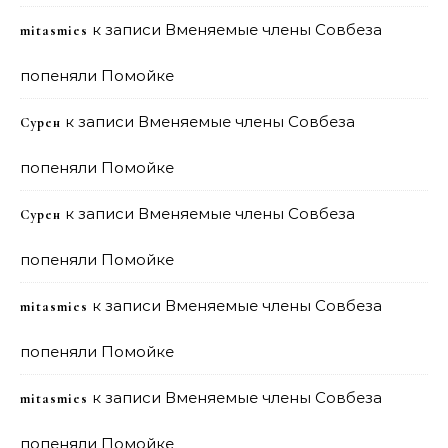
к записи
Вменяемые члены Совбеза
mitasmies
попеняли Помойке
к записи
Вменяемые члены Совбеза
Сурен
попеняли Помойке
к записи
Вменяемые члены Совбеза
Сурен
попеняли Помойке
к записи
Вменяемые члены Совбеза
mitasmies
попеняли Помойке
к записи
Вменяемые члены Совбеза
mitasmies
попеняли Помойке