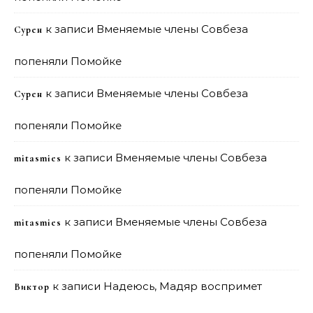
к записи
Вменяемые члены Совбеза
Сурен
попеняли Помойке
к записи
Вменяемые члены Совбеза
Сурен
попеняли Помойке
к записи
Вменяемые члены Совбеза
mitasmies
попеняли Помойке
к записи
Вменяемые члены Совбеза
mitasmies
попеняли Помойке
к записи
Надеюсь, Мадяр воспримет
Виктор