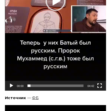
00:00
04:42
Источник
—
ФБ
Видеоплеер