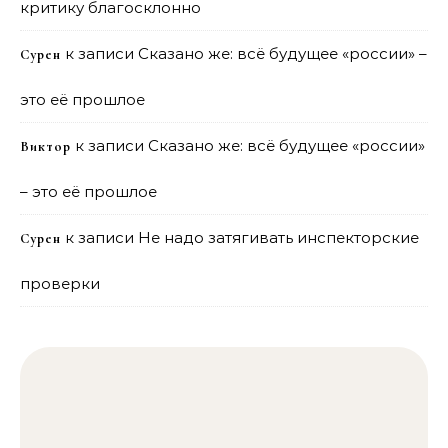
критику благосклонно
к записи
Сказано же: всё будущее «россии» –
Сурен
это её прошлое
к записи
Сказано же: всё будущее «россии»
Виктор
– это её прошлое
к записи
Не надо затягивать инспекторские
Сурен
проверки